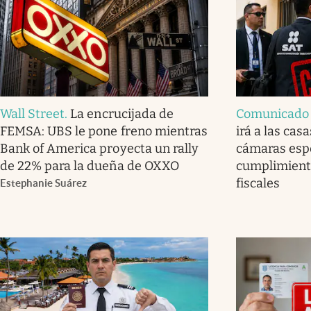
Wall Street
.
La encrucijada de
Comunicado o
FEMSA: UBS le pone freno mientras
irá a las cas
Bank of America proyecta un rally
cámaras espe
de 22% para la dueña de OXXO
cumplimiento
fiscales
Estephanie Suárez