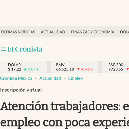
Últimas Noticias
ÚLTIMAS NOTICIAS
ACTUALIDAD
FINANZAS Y ECONOMÍA
DÓL
Actualidad
Finanzas y economía
Dólar y mercados
DÓLAR
BMV
S&P 500
Internacionales
$
17,22
0.07
%
66.525,18
-0.46
%
7723,55
Opinión
Cronista México
Actualidad
Empleo
Brand Strategy
Inscripción virtual
Pc y celular
Atención trabajadores: 
Vida y estilo
empleo con poca experi
Tv