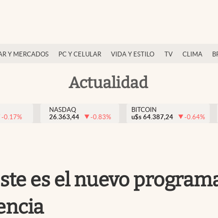
AR Y MERCADOS
PC Y CELULAR
VIDA Y ESTILO
TV
CLIMA
B
Actualidad
NASDAQ
BITCOIN
-0.17
%
26.363,44
-0.83
%
u$s
64.387,24
-0.64
%
este es el nuevo program
encia