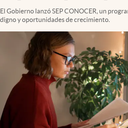
Clima
El Gobierno lanzó SEP CONOCER, un programa
Espiritualidad
digno y oportunidades de crecimiento.
Mediakit
abre en nueva pestaña