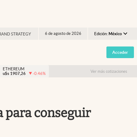
6 de agosto de 2026
Edición:
México
RAND STRATEGY
Argentina
Acceder
España
México
ETHEREUM
Ver más cotizaciones
u$s
1907,26
-0.46
%
USA
Colombia
Uruguay
a para conseguir