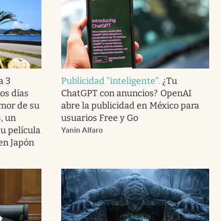
a 3
Publicidad "inteligente"
.
¿Tu
os días
ChatGPT con anuncios? OpenAI
amor de su
abre la publicidad en México para
, un
usuarios Free y Go
u película
Yanin Alfaro
 en Japón