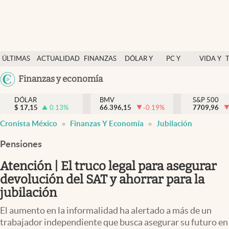
Últimas Noticias
ÚLTIMAS
ACTUALIDAD
FINANZAS
DÓLAR Y
PC Y
VIDA Y
Actualidad
NOTICIAS
Y
MERCADOS
CELULAR
ESTILO
Argentina
Finanzas y economía
Finanzas y economía
ECONOMÍA
España
Dólar y mercados
DÓLAR
BMV
S&P 500
$
17,15
0.13
%
66.396,15
-0.19
%
México
7709,96
Internacionales
Cronista México
Finanzas Y Economía
Jubilación
USA
Opinión
Colombia
Pensiones
Uruguay
Brand Strategy
Atención | El truco legal para asegurar
Pc y celular
devolución del SAT y ahorrar para la
jubilación
Vida y estilo
El aumento en la informalidad ha alertado a más de un
Tv
trabajador independiente que busca asegurar su futuro en