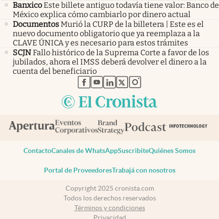
Banxico
Este billete antiguo todavía tiene valor: Banco de
México explica cómo cambiarlo por dinero actual
Documentos
Murió la CURP de la billetera | Este es el
nuevo documento obligatorio que ya reemplaza a la
CLAVE ÚNICA y es necesario para estos trámites
SCJN
Fallo histórico de la Suprema Corte a favor de los
jubilados, ahora el IMSS deberá devolver el dinero a la
cuenta del beneficiario
abre en nueva pestaña
abre en nueva pestaña
abre en nueva pestaña
abre en nueva pestaña
abre en nueva pestaña
Contacto
Canales de WhatsApp
Suscribite
Quiénes Somos
Portal de Proveedores
Trabajá con nosotros
Copyright 2025 cronista.com
Todos los derechos reservados
Términos y condiciones
Privacidad