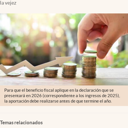
la vejez
Clima
Espiritualidad
Mediakit
abre en nueva pestaña
México
Para que el beneficio fiscal aplique en la declaración que se
presentará en 2026 (correspondiente a los ingresos de 2025),
la aportación debe realizarse antes de que termine el año.
Temas relacionados