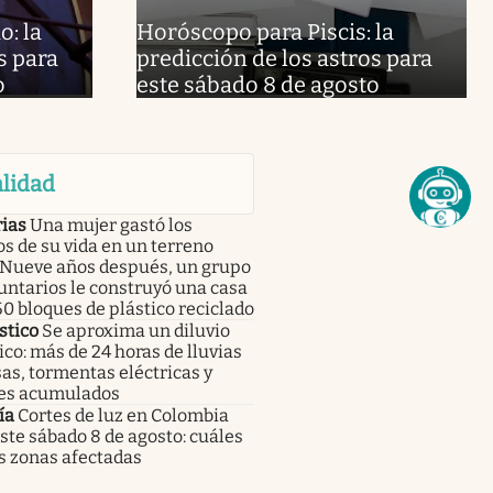
: la
Horóscopo para Piscis: la
s para
predicción de los astros para
o
este sábado 8 de agosto
lidad
rias
Una mujer gastó los
s de su vida en un terreno
. Nueve años después, un grupo
untarios le construyó una casa
0 bloques de plástico reciclado
stico
Se aproxima un diluvio
ico: más de 24 horas de lluvias
as, tormentas eléctricas y
es acumulados
ía
Cortes de luz en Colombia
ste sábado 8 de agosto: cuáles
s zonas afectadas