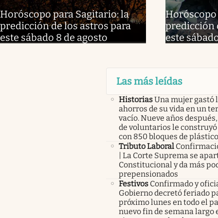
Horóscopo para Sagitario: la
Horóscopo p
predicción de los astros para
predicción 
este sábado 8 de agosto
este sábado
Las más leídas
Historias
Una mujer gastó 
ahorros de su vida en un te
vacío. Nueve años después,
de voluntarios le construyó
con 850 bloques de plástico
Tributo Laboral
Confirmació
| La Corte Suprema se apart
Constitucional y da más pod
prepensionados
Festivos
Confirmado y oficia
Gobierno decretó feriado pa
próximo lunes en todo el pa
nuevo fin de semana largo 