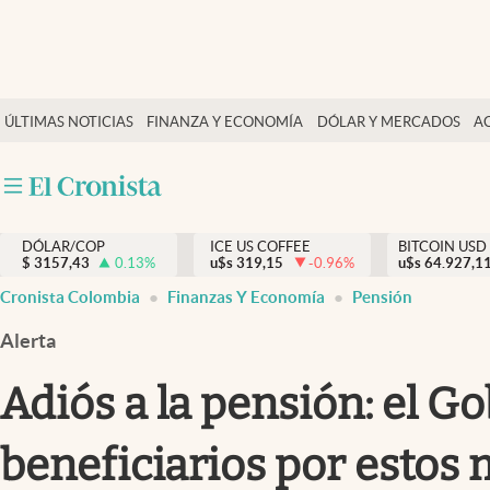
Finanzas y economía
ÚLTIMAS NOTICIAS
FINANZA Y ECONOMÍA
DÓLAR Y MERCADOS
A
Salud y nutrición
Vida espiritual
Actualidad
DÓLAR/COP
ICE US COFFEE
BITCOIN USD
Tiempo libre
$
3157,43
0.13
%
u$s
319,15
-0.96
%
u$s
64.927,1
Dólar y mercados
Cronista Colombia
Finanzas Y Economía
Pensión
Curiosidades
Alerta
Adiós a la pensión: el G
beneficiarios por estos 