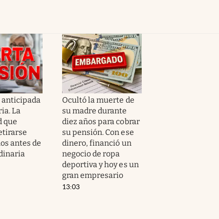
n anticipada
Ocultó la muerte de
ia. La
su madre durante
d que
diez años para cobrar
etirarse
su pensión. Con ese
ños antes de
dinero, financió un
dinaria
negocio de ropa
deportiva y hoy es un
gran empresario
13:03