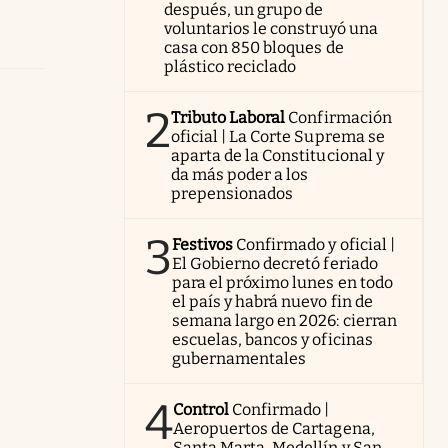
después, un grupo de
voluntarios le construyó una
casa con 850 bloques de
plástico reciclado
2
Tributo Laboral
Confirmación
oficial | La Corte Suprema se
aparta de la Constitucional y
da más poder a los
prepensionados
3
Festivos
Confirmado y oficial |
El Gobierno decretó feriado
para el próximo lunes en todo
el país y habrá nuevo fin de
semana largo en 2026: cierran
escuelas, bancos y oficinas
gubernamentales
4
Control
Confirmado |
Aeropuertos de Cartagena,
Santa Marta, Medellín y San