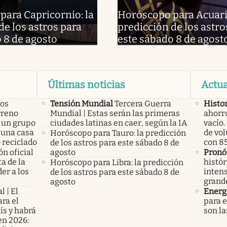
ara Capricornio: la
Horóscopo para Acuario
de los astros para
predicción de los astro
 8 de agosto
este sábado 8 de agost
Últimas noticias
Actua
los
Tensión Mundial
Tercera Guerra
Histo
rreno
Mundial | Estas serán las primeras
ahorro
 un grupo
ciudades latinas en caer, según la IA
vacío
 una casa
de vol
Horóscopo para Tauro: la predicción
 reciclado
con 85
de los astros para este sábado 8 de
n oficial
agosto
Pronó
a de la
histór
Horóscopo para Libra: la predicción
er a los
intens
de los astros para este sábado 8 de
grand
agosto
l | El
Energ
ra el
para e
ís y habrá
son la
en 2026: