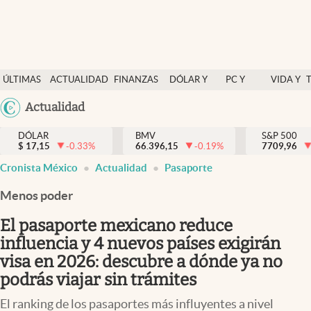
Últimas Noticias
ÚLTIMAS
ACTUALIDAD
FINANZAS
DÓLAR Y
PC Y
VIDA Y
Actualidad
NOTICIAS
Y
MERCADOS
CELULAR
ESTILO
Argentina
Actualidad
Finanzas y economía
ECONOMÍA
España
Dólar y mercados
DÓLAR
BMV
S&P 500
$
17,15
-0.33
%
66.396,15
-0.19
%
México
7709,96
Internacionales
Cronista México
Actualidad
Pasaporte
USA
Opinión
Colombia
Menos poder
Uruguay
Brand Strategy
El pasaporte mexicano reduce
Pc y celular
influencia y 4 nuevos países exigirán
visa en 2026: descubre a dónde ya no
Vida y estilo
podrás viajar sin trámites
Tv
El ranking de los pasaportes más influyentes a nivel