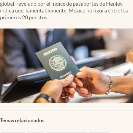
global, revelado por el índice de pasaportes de Henley,
Clima
indica que, lamentablemente, México no figura entre los
Espiritualidad
primeros 20 puestos.
Mediakit
abre en nueva pestaña
México
Temas relacionados