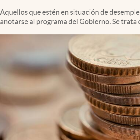
Clima
Aquellos que estén en situación de desemple
Espiritualidad
anotarse al programa del Gobierno. Se trata
Mediakit
abre en nueva pestaña