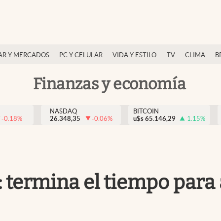
AR Y MERCADOS
PC Y CELULAR
VIDA Y ESTILO
TV
CLIMA
B
Finanzas y economía
NASDAQ
BITCOIN
-0.18
%
26.348,35
-0.06
%
u$s
65.146,29
1.15
%
termina el tiempo para 