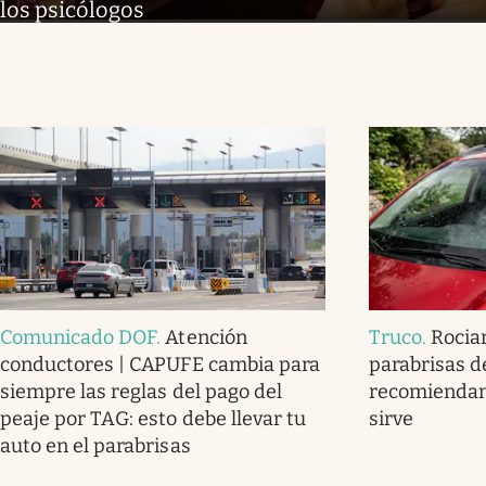
los psicólogos
Comunicado DOF
.
Atención
Truco
.
Rociar
conductores | CAPUFE cambia para
parabrisas d
siempre las reglas del pago del
recomiendan
peaje por TAG: esto debe llevar tu
sirve
auto en el parabrisas