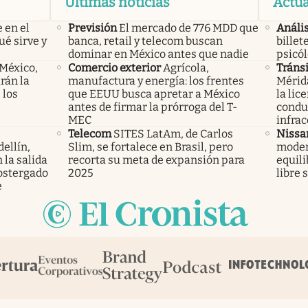
Últimas noticias
Actua
 en el
Previsión
El mercado de 776 MDD que
Anális
ué sirve y
banca, retail y telecom buscan
billet
dominar en México antes que nadie
psicó
 México,
Comercio exterior
Agrícola,
Tránsi
rán la
manufactura y energía: los frentes
Mérid
 los
que EEUU busca apretar a México
la lic
antes de firmar la prórroga del T-
condu
MEC
infrac
Telecom
SITES LatAm, de Carlos
Nissa
ellín,
Slim, se fortalece en Brasil, pero
modern
 la salida
recorta su meta de expansión para
equili
ostergado
2025
libre 
e