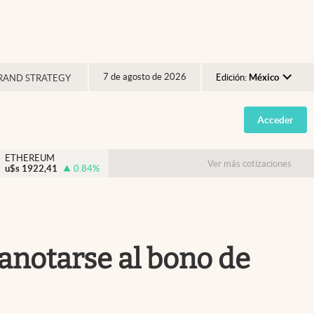
7 de agosto de 2026
Edición:
México
RAND STRATEGY
Argentina
Acceder
España
México
ETHEREUM
Ver más cotizaciones
u$s
1922,41
0.84
%
USA
Colombia
Uruguay
anotarse al bono de