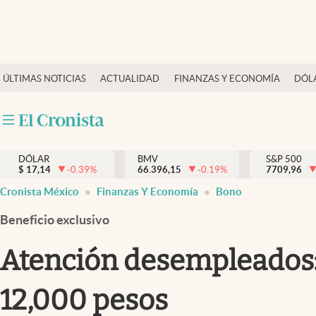
Últimas Noticias
ÚLTIMAS NOTICIAS
ACTUALIDAD
FINANZAS Y ECONOMÍA
DÓL
Actualidad
Finanzas y economía
Dólar y mercados
DÓLAR
BMV
S&P 500
Internacionales
$
17,14
-0.39
%
66.396,15
-0.19
%
7709,96
Opinión
Cronista México
Finanzas Y Economía
Bono
Brand Strategy
Beneficio exclusivo
Pc y celular
Atención desempleados: 
Vida y estilo
12,000 pesos
Tv