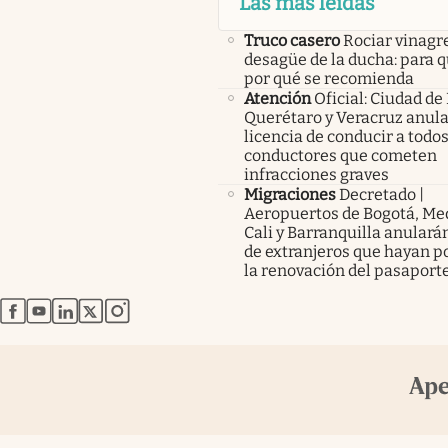
Las más leídas
Truco casero
Rociar vinagre
desagüe de la ducha: para q
por qué se recomienda
Atención
Oficial: Ciudad de
Querétaro y Veracruz anula
licencia de conducir a todos
conductores que cometen
infracciones graves
Migraciones
Decretado |
Aeropuertos de Bogotá, Med
Cali y Barranquilla anularán
de extranjeros que hayan p
la renovación del pasaport
abre en nueva pestaña
abre en nueva pestaña
abre en nueva pestaña
abre en nueva pestaña
abre en nueva pestaña