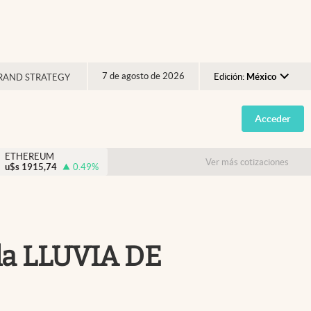
7 de agosto de 2026
Edición:
México
RAND STRATEGY
Argentina
Acceder
España
México
ETHEREUM
Ver más cotizaciones
u$s
1915,74
0.49
%
USA
Colombia
Uruguay
la LLUVIA DE