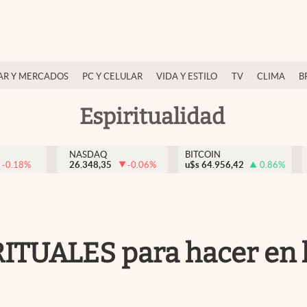
AR Y MERCADOS
PC Y CELULAR
VIDA Y ESTILO
TV
CLIMA
B
Espiritualidad
NASDAQ
BITCOIN
-0.18
%
26.348,35
-0.06
%
u$s
64.956,42
0.86
%
RITUALES para hacer en 