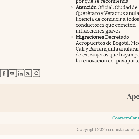
por qué se recomienda
Atención
Oficial: Ciudad de
Querétaro y Veracruz anula
licencia de conducir a todos
conductores que cometen
infracciones graves
Migraciones
Decretado |
Aeropuertos de Bogotá, Med
Cali y Barranquilla anularán
de extranjeros que hayan p
la renovación del pasaport
abre en nueva pestaña
abre en nueva pestaña
abre en nueva pestaña
abre en nueva pestaña
abre en nueva pestaña
Contacto
Cana
Copyright 2025 cronista.com
To