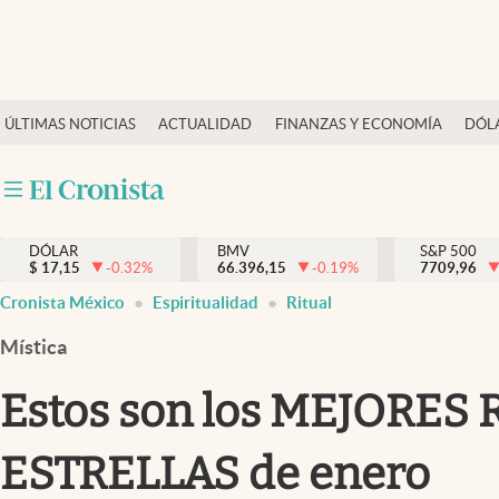
Últimas Noticias
ÚLTIMAS NOTICIAS
ACTUALIDAD
FINANZAS Y ECONOMÍA
DÓL
Actualidad
Finanzas y economía
Dólar y mercados
DÓLAR
BMV
S&P 500
Internacionales
$
17,15
-0.32
%
66.396,15
-0.19
%
7709,96
Opinión
Cronista México
Espiritualidad
Ritual
Brand Strategy
Mística
Pc y celular
Estos son los MEJORES 
Vida y estilo
ESTRELLAS de enero
Tv