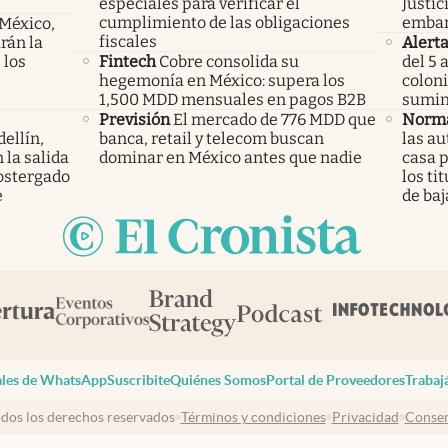
especiales para verificar el
Justic
cumplimiento de las obligaciones
embar
 México,
fiscales
rán la
Alert
 los
Fintech
Cobre consolida su
del 5 
hegemonía en México: supera los
coloni
1,500 MDD mensuales en pagos B2B
sumin
Previsión
El mercado de 776 MDD que
Norma
ellín,
banca, retail y telecom buscan
las au
 la salida
dominar en México antes que nadie
casa p
ostergado
los ti
e
de baj
les de WhatsApp
Suscribite
Quiénes Somos
Portal de Proveedores
Trabaj
dos los derechos reservados
Términos y condiciones
Privacidad
Consen