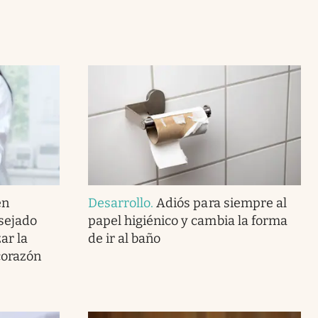
en
Desarrollo
.
Adiós para siempre al
nsejado
papel higiénico y cambia la forma
ar la
de ir al baño
corazón