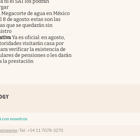
ia ni el SAT los podrán
gar
a
Megacorte de agua en México
al 8 de agosto: estas son las
as que se quedarán sin
istro
tiva
Ya es oficial: en agosto,
toridades visitarán casa por
ara verificar la existencia de
tulares de pensiones o les darán
a la prestación
á con nosotros
timiento
Tel:
+54 11 7078-3270