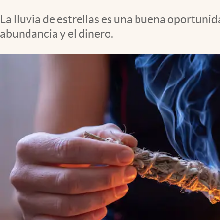
Clima
La lluvia de estrellas es una buena oportunid
Espiritualidad
abundancia y el dinero.
Mediakit
abre en nueva pestaña