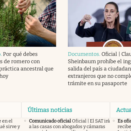
o
.
Por qué debes
Documentos
.
Oficial | Cla
as de romero con
Sheinbaum prohíbe el ingr
 práctica ancestral que
salida del país a ciudadan
 hoy
extranjeros que no compl
trámite en su pasaporte
Últimas noticias
Actua
 en el
Comunicado oficial
Oficial | El SAT irá
Es ofi
ué sirve y
a las casas con abogados y cámaras
recibe