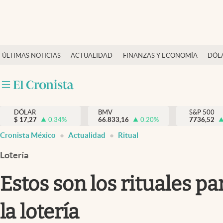
Últimas Noticias
ÚLTIMAS NOTICIAS
ACTUALIDAD
FINANZAS Y ECONOMÍA
DÓL
Actualidad
Finanzas y economía
Dólar y mercados
DÓLAR
BMV
S&P 500
Internacionales
$
17,27
0.34
%
66.833,16
0.20
%
7736,52
Opinión
Cronista México
Actualidad
Ritual
Brand Strategy
Lotería
Pc y celular
Estos son los rituales p
Vida y estilo
la lotería
Tv