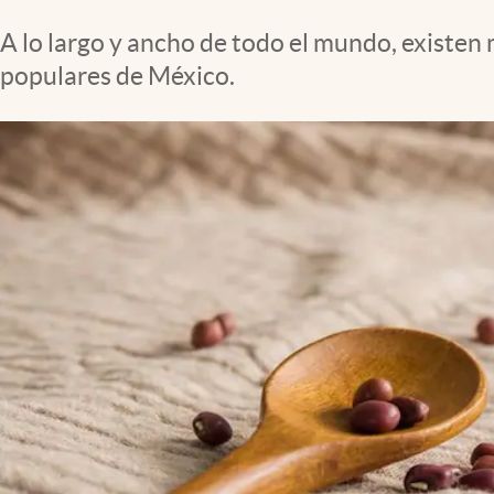
Clima
A lo largo y ancho de todo el mundo, existen 
Espiritualidad
populares de México.
Mediakit
abre en nueva pestaña