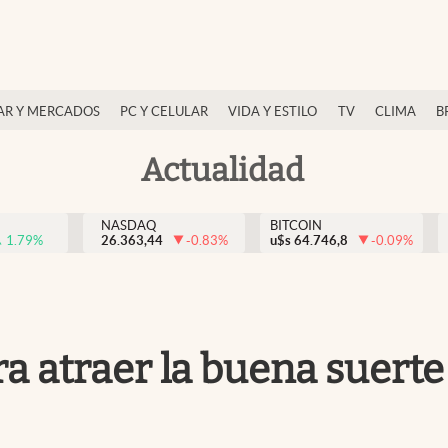
AR Y MERCADOS
PC Y CELULAR
VIDA Y ESTILO
TV
CLIMA
B
Actualidad
NASDAQ
BITCOIN
1.79
%
26.363,44
-0.83
%
u$s
64.746,8
-0.09
%
ara atraer la buena suert