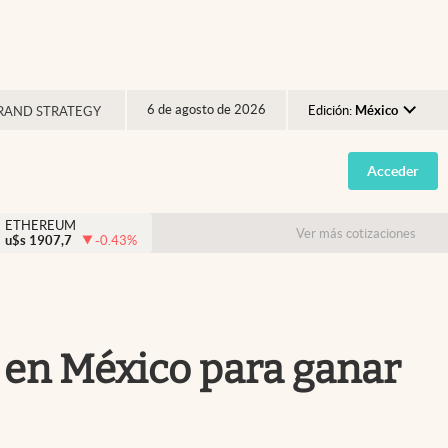
6 de agosto de 2026
Edición:
México
RAND STRATEGY
Argentina
Acceder
España
México
ETHEREUM
Ver más cotizaciones
u$s
1907,7
-0.43
%
USA
Colombia
Uruguay
e en México para ganar