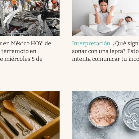
r en México HOY: de
Interpretación
.
¿Qué signi
l terremoto en
soñar con una lepra? Esto
e miércoles 5 de
intenta comunicar tu inc