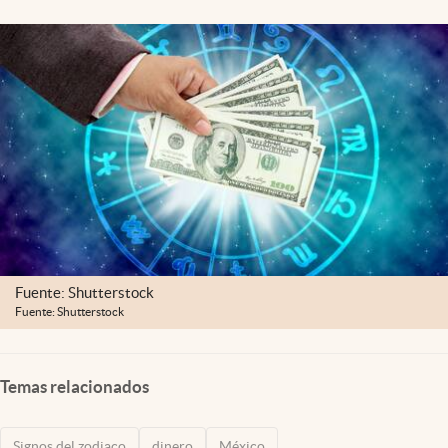
Clima
Espiritualidad
Mediakit
abre en nueva pestaña
México
Fuente: Shutterstock
Fuente: Shutterstock
Temas relacionados
Signos del zodiaco
dinero
México