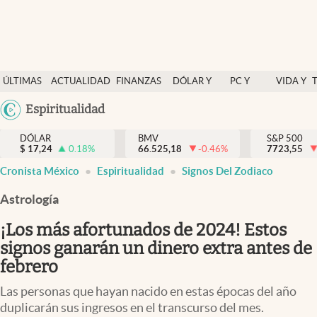
Últimas Noticias
ÚLTIMAS
ACTUALIDAD
FINANZAS
DÓLAR Y
PC Y
VIDA Y
Actualidad
NOTICIAS
Y
MERCADOS
CELULAR
ESTILO
Argentina
Espiritualidad
Finanzas y economía
ECONOMÍA
España
Dólar y mercados
DÓLAR
BMV
S&P 500
$
17,24
0.18
%
66.525,18
-0.46
%
México
7723,55
Internacionales
Cronista México
Espiritualidad
Signos Del Zodiaco
USA
Opinión
Colombia
Astrología
Uruguay
Brand Strategy
¡Los más afortunados de 2024! Estos
Pc y celular
signos ganarán un dinero extra antes de
febrero
Vida y estilo
Las personas que hayan nacido en estas épocas del año
Tv
duplicarán sus ingresos en el transcurso del mes.