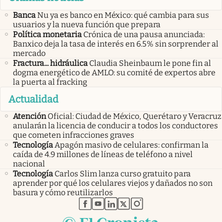
Banca
Nu ya es banco en México: qué cambia para sus
usuarios y la nueva función que prepara
Política monetaria
Crónica de una pausa anunciada:
Banxico deja la tasa de interés en 6.5% sin sorprender al
mercado
Fractura... hidráulica
Claudia Sheinbaum le pone fin al
dogma energético de AMLO: su comité de expertos abre
la puerta al fracking
Actualidad
Atención
Oficial: Ciudad de México, Querétaro y Veracruz
anularán la licencia de conducir a todos los conductores
que cometen infracciones graves
Tecnología
Apagón masivo de celulares: confirman la
caída de 4.9 millones de líneas de teléfono a nivel
nacional
Tecnología
Carlos Slim lanza curso gratuito para
aprender por qué los celulares viejos y dañados no son
basura y cómo reutilizarlos
abre en nueva pestaña
abre en nueva pestaña
abre en nueva pestaña
abre en nueva pestaña
abre en nueva pestaña