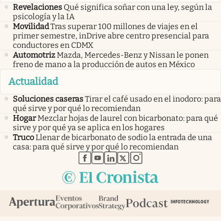
Revelaciones
Qué significa soñar con una ley, según la
psicología y la IA
Movilidad
Tras superar 100 millones de viajes en el
primer semestre, inDrive abre centro presencial para
conductores en CDMX
Automotriz
Mazda, Mercedes-Benz y Nissan le ponen
freno de mano a la producción de autos en México
Actualidad
Soluciones caseras
Tirar el café usado en el inodoro: para
qué sirve y por qué lo recomiendan
Hogar
Mezclar hojas de laurel con bicarbonato: para qué
sirve y por qué ya se aplica en los hogares
Truco
Llenar de bicarbonato de sodio la entrada de una
casa: para qué sirve y por qué lo recomiendan
abre en nueva pestaña
abre en nueva pestaña
abre en nueva pestaña
abre en nueva pestaña
abre en nueva pestaña