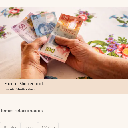
Clima
Espiritualidad
Mediakit
abre en nueva pestaña
México
Fuente: Shutterstock
Fuente: Shutterstock
Temas relacionados
Billetes
pesos
México