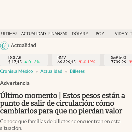
Últimas Noticias
ÚLTIMAS
ACTUALIDAD
FINANZAS
DÓLAR Y
PC Y
VIDA Y
Actualidad
NOTICIAS
Y
MERCADOS
CELULAR
ESTILO
Argentina
Actualidad
Finanzas y economía
ECONOMÍA
España
Dólar y mercados
DÓLAR
BMV
S&P 500
$
17,15
0.13
%
66.396,15
-0.19
%
México
7709,96
Internacionales
Cronista México
Actualidad
Billetes
USA
Opinión
Colombia
Advertencia
Uruguay
Brand Strategy
Último momento | Estos pesos están a
Pc y celular
punto de salir de circulación: cómo
cambiarlos para que no pierdan valor
Vida y estilo
Conoce qué familias de billetes se encuentran en esta
Tv
situación.