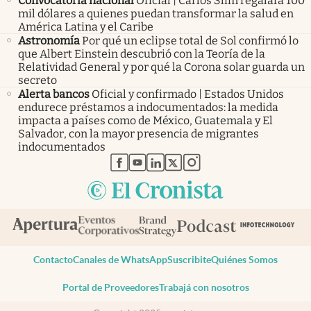
Convocatoria nacional
Oficial | Carlos Slim regalará 100
mil dólares a quienes puedan transformar la salud en
América Latina y el Caribe
Astronomía
Por qué un eclipse total de Sol confirmó lo
que Albert Einstein descubrió con la Teoría de la
Relatividad General y por qué la Corona solar guarda un
secreto
Alerta bancos
Oficial y confirmado | Estados Unidos
endurece préstamos a indocumentados: la medida
impacta a países como de México, Guatemala y El
Salvador, con la mayor presencia de migrantes
indocumentados
abre en nueva pestaña
abre en nueva pestaña
abre en nueva pestaña
abre en nueva pestaña
abre en nueva pestaña
Contacto
Canales de WhatsApp
Suscribite
Quiénes Somos
Portal de Proveedores
Trabajá con nosotros