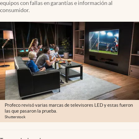
equipos con fallas en garantías e información al
Clima
consumidor.
Espiritualidad
Mediakit
abre en nueva pestaña
México
Profeco revisó varias marcas de televisores LED y estas fueron
las que pasaron la prueba.
Shutterstock