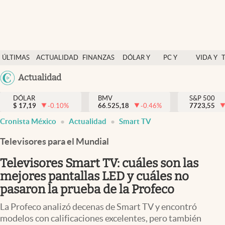
Últimas Noticias
ÚLTIMAS
ACTUALIDAD
FINANZAS
DÓLAR Y
PC Y
VIDA Y
Actualidad
NOTICIAS
Y
MERCADOS
CELULAR
ESTILO
Argentina
Actualidad
Finanzas y economía
ECONOMÍA
España
Dólar y mercados
DÓLAR
BMV
S&P 500
$
17,19
-0.10
%
66.525,18
-0.46
%
México
7723,55
Internacionales
Cronista México
Actualidad
Smart TV
USA
Opinión
Colombia
Televisores para el Mundial
Uruguay
Brand Strategy
Televisores Smart TV: cuáles son las
Pc y celular
mejores pantallas LED y cuáles no
pasaron la prueba de la Profeco
Vida y estilo
La Profeco analizó decenas de Smart TV y encontró
Tv
modelos con calificaciones excelentes, pero también