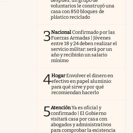
después, un grupo de
voluntarios le construyó una
casa con 850 bloques de
plástico reciclado
3
Nacional
Confirmado por las
Fuerzas Armadas | Jóvenes
entre 18 y 24 deben realizar el
servicio militar: será por un
año y recibirán un salario
mínimo
4
Hogar
Envolver el dinero en
efectivo en papel aluminio:
para qué sirve y por qué
recomiendan hacerlo
5
Atención
Ya es oficial y
confirmado | El Gobierno
visitará casa por casa con
abogados y administrativos
para comprobar la existencia