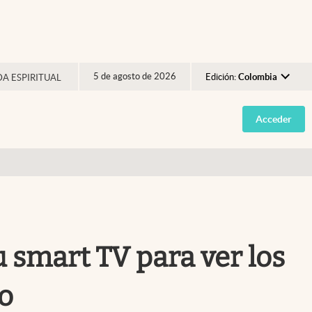
5 de agosto de 2026
Edición:
Colombia
DA ESPIRITUAL
Argentina
Acceder
España
México
USA
Colombia
Uruguay
u smart TV para ver los
so