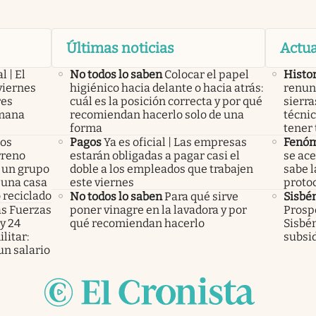
Últimas noticias
Actua
l | El
No todos lo saben
Colocar el papel
Histor
viernes
higiénico hacia delante o hacia atrás:
renunc
res
cuál es la posición correcta y por qué
sierra
emana
recomiendan hacerlo solo de una
técnic
forma
tener 
los
Pagos
Ya es oficial | Las empresas
Fenóm
rreno
estarán obligadas a pagar casi el
se ace
 un grupo
doble a los empleados que trabajen
sabe l
 una casa
este viernes
protoc
 reciclado
No todos lo saben
Para qué sirve
Sisbé
as Fuerzas
poner vinagre en la lavadora y por
Prospe
y 24
qué recomiendan hacerlo
Sisbén
litar:
subsi
un salario