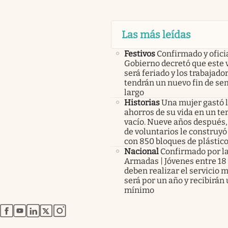
Las más leídas
Festivos
Confirmado y oficia
Gobierno decretó que este 
será feriado y los trabajado
tendrán un nuevo fin de s
largo
Historias
Una mujer gastó 
ahorros de su vida en un te
vacío. Nueve años después,
de voluntarios le construyó
con 850 bloques de plástico
Nacional
Confirmado por l
Armadas | Jóvenes entre 18 
deben realizar el servicio mi
será por un año y recibirán 
mínimo
abre en nueva pestaña
abre en nueva pestaña
abre en nueva pestaña
abre en nueva pestaña
abre en nueva pestaña