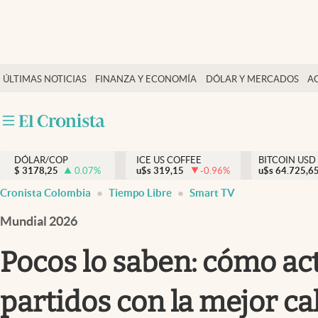
Finanzas y economía
ÚLTIMAS NOTICIAS
FINANZA Y ECONOMÍA
DÓLAR Y MERCADOS
A
Salud y nutrición
Vida espiritual
Actualidad
DÓLAR/COP
ICE US COFFEE
BITCOIN USD
Tiempo libre
$
3178,25
0.07
%
u$s
319,15
-0.96
%
u$s
64.725,6
Dólar y mercados
Cronista Colombia
Tiempo Libre
Smart TV
Curiosidades
Mundial 2026
Pocos lo saben: cómo act
partidos con la mejor c