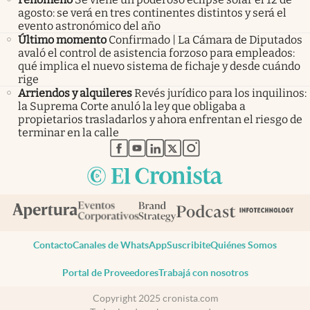
agosto: se verá en tres continentes distintos y será el
evento astronómico del año
Último momento
Confirmado | La Cámara de Diputados
avaló el control de asistencia forzoso para empleados:
qué implica el nuevo sistema de fichaje y desde cuándo
rige
Arriendos y alquileres
Revés jurídico para los inquilinos:
la Suprema Corte anuló la ley que obligaba a
propietarios trasladarlos y ahora enfrentan el riesgo de
terminar en la calle
abre en nueva pestaña
abre en nueva pestaña
abre en nueva pestaña
abre en nueva pestaña
abre en nueva pestaña
Contacto
Canales de WhatsApp
Suscribite
Quiénes Somos
Portal de Proveedores
Trabajá con nosotros
Copyright 2025 cronista.com