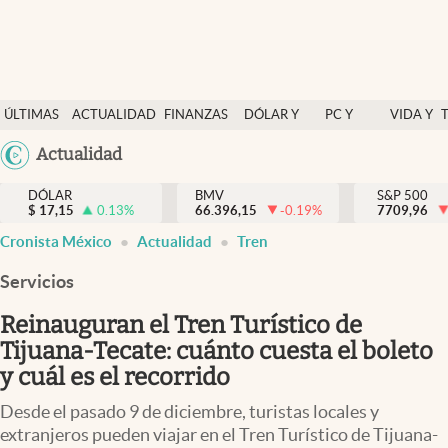
Últimas Noticias
ÚLTIMAS
ACTUALIDAD
FINANZAS
DÓLAR Y
PC Y
VIDA Y
Actualidad
NOTICIAS
Y
MERCADOS
CELULAR
ESTILO
Argentina
Actualidad
Finanzas y economía
ECONOMÍA
España
Dólar y mercados
DÓLAR
BMV
S&P 500
$
17,15
0.13
%
66.396,15
-0.19
%
México
7709,96
Internacionales
Cronista México
Actualidad
Tren
USA
Opinión
Colombia
Servicios
Uruguay
Brand Strategy
Reinauguran el Tren Turístico de
Pc y celular
Tijuana-Tecate: cuánto cuesta el boleto
y cuál es el recorrido
Vida y estilo
Desde el pasado 9 de diciembre, turistas locales y
Tv
extranjeros pueden viajar en el Tren Turístico de Tijuana-