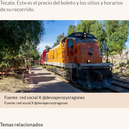
Tecate. Este es el precio del boleto y los sitios y horarios
Clima
de su recorrido.
Espiritualidad
Mediakit
abre en nueva pestaña
México
Fuente: red social X @deviajerosytragones
Fuente: red social X @deviajerosytragones
Temas relacionados