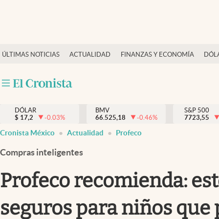
Últimas Noticias
ÚLTIMAS NOTICIAS
ACTUALIDAD
FINANZAS Y ECONOMÍA
DÓL
Actualidad
Finanzas y economía
Dólar y mercados
DÓLAR
BMV
S&P 500
Internacionales
$
17,2
-0.03
%
66.525,18
-0.46
%
7723,55
Opinión
Cronista México
Actualidad
Profeco
Brand Strategy
Compras inteligentes
Pc y celular
Profeco recomienda: esto
Vida y estilo
seguros para niños que 
Tv