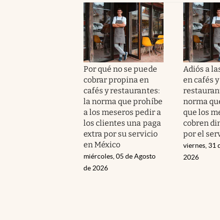
Por qué no se puede
Adiós a la
cobrar propina en
en cafés y
cafés y restaurantes:
restaurant
la norma que prohíbe
norma qu
a los meseros pedir a
que los m
los clientes una paga
cobren di
extra por su servicio
por el ser
en México
viernes, 31 
miércoles, 05 de Agosto
2026
de 2026