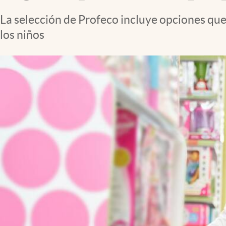
Clima
La selección de Profeco incluye opciones que
Espiritualidad
los niños
Mediakit
abre en nueva pestaña