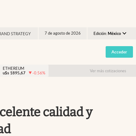
7 de agosto de 2026
Edición:
México
RAND STRATEGY
Argentina
Acceder
España
México
ETHEREUM
Ver más cotizaciones
u$s
1895,67
-0.56
%
USA
Colombia
Uruguay
celente calidad y
ad