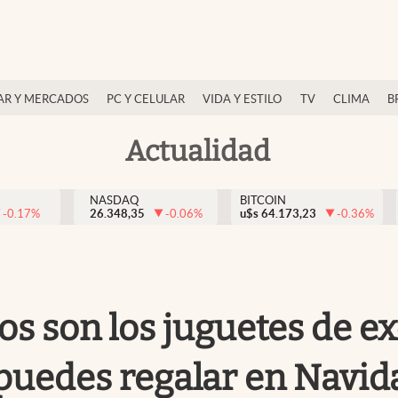
AR Y MERCADOS
PC Y CELULAR
VIDA Y ESTILO
TV
CLIMA
B
Actualidad
NASDAQ
BITCOIN
-0.17
%
26.348,35
-0.06
%
u$s
64.173,23
-0.36
%
s son los juguetes de ex
puedes regalar en Navid