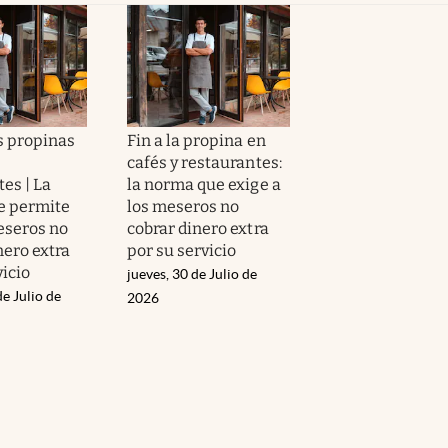
s propinas
Fin a la propina en
cafés y restaurantes:
es | La
la norma que exige a
e permite
los meseros no
eseros no
cobrar dinero extra
nero extra
por su servicio
vicio
jueves, 30 de Julio de
de Julio de
2026