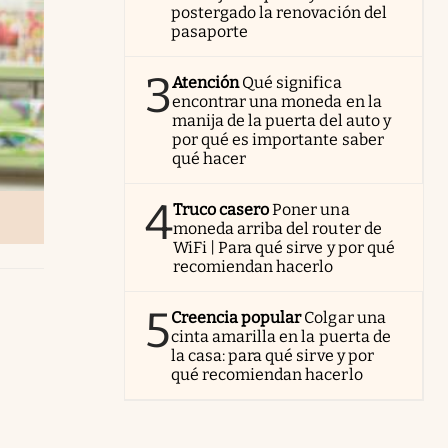
postergado la renovación del
pasaporte
3
Atención
Qué significa
encontrar una moneda en la
manija de la puerta del auto y
por qué es importante saber
qué hacer
4
Truco casero
Poner una
moneda arriba del router de
WiFi | Para qué sirve y por qué
recomiendan hacerlo
5
Creencia popular
Colgar una
cinta amarilla en la puerta de
la casa: para qué sirve y por
qué recomiendan hacerlo