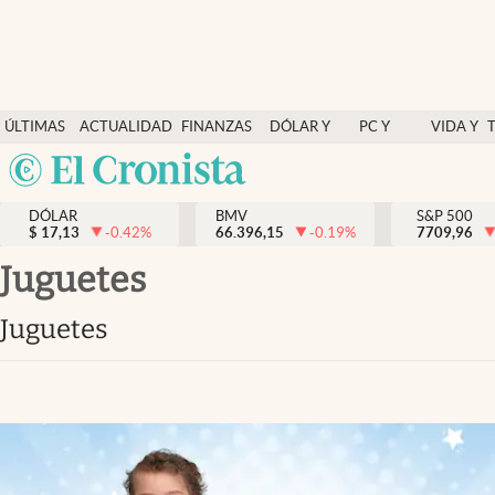
Últimas Noticias
ÚLTIMAS
ACTUALIDAD
FINANZAS
DÓLAR Y
PC Y
VIDA Y
Actualidad
NOTICIAS
Y
MERCADOS
CELULAR
ESTILO
Argentina
Finanzas y economía
ECONOMÍA
España
Dólar y mercados
DÓLAR
BMV
S&P 500
$
17,13
-0.42
%
66.396,15
-0.19
%
México
7709,96
Internacionales
USA
juguetes
Opinión
Colombia
juguetes
Uruguay
Brand Strategy
Pc y celular
Vida y estilo
Tv