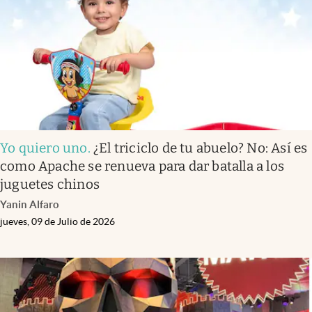
Clima
Espiritualidad
Mediakit
abre en nueva pestaña
México
Yo quiero uno
.
¿El triciclo de tu abuelo? No: Así es
como Apache se renueva para dar batalla a los
juguetes chinos
Yanin Alfaro
jueves, 09 de Julio de 2026