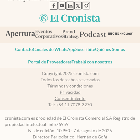
abre en nueva pestaña
abre en nueva pestaña
abre en nueva pestaña
abre en nueva pestaña
abre en nueva pestaña
Contacto
Canales de WhatsApp
Suscribite
Quiénes Somos
Portal de Proveedores
Trabajá con nosotros
Copyright 2025 cronista.com
Todos los derechos reservados
Términos y condiciones
Privacidad
Consentimiento
Tel:
+54 11 7078-3270
cronista.com
es propiedad de El Cronista Comercial S.A Registro de
propiedad intelectual: 56576959
N° de edición: 10.950 - 7 de agosto de 2026
Director Periodístico: Hernán de Goñi