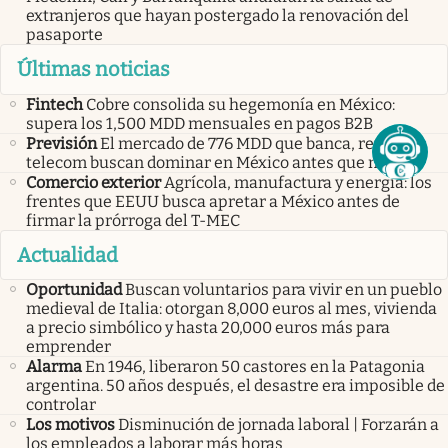
extranjeros que hayan postergado la renovación del
pasaporte
Últimas noticias
Fintech
Cobre consolida su hegemonía en México:
supera los 1,500 MDD mensuales en pagos B2B
Previsión
El mercado de 776 MDD que banca, retail y
telecom buscan dominar en México antes que nadie
Comercio exterior
Agrícola, manufactura y energía: los
frentes que EEUU busca apretar a México antes de
firmar la prórroga del T-MEC
Actualidad
Oportunidad
Buscan voluntarios para vivir en un pueblo
medieval de Italia: otorgan 8,000 euros al mes, vivienda
a precio simbólico y hasta 20,000 euros más para
emprender
Alarma
En 1946, liberaron 50 castores en la Patagonia
argentina. 50 años después, el desastre era imposible de
controlar
Los motivos
Disminución de jornada laboral | Forzarán a
los empleados a laborar más horas