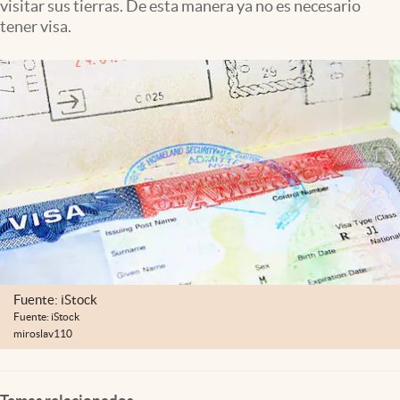
visitar sus tierras. De esta manera ya no es necesario
Clima
tener visa.
Espiritualidad
Mediakit
abre en nueva pestaña
México
Fuente: iStock
Fuente: iStock
miroslav110