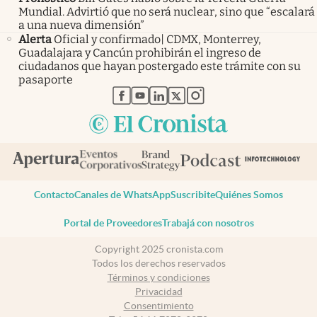
Mundial. Advirtió que no será nuclear, sino que “escalará
a una nueva dimensión”
Alerta
Oficial y confirmado| CDMX, Monterrey,
Guadalajara y Cancún prohibirán el ingreso de
ciudadanos que hayan postergado este trámite con su
pasaporte
abre en nueva pestaña
abre en nueva pestaña
abre en nueva pestaña
abre en nueva pestaña
abre en nueva pestaña
Contacto
Canales de WhatsApp
Suscribite
Quiénes Somos
Portal de Proveedores
Trabajá con nosotros
Copyright 2025 cronista.com
Todos los derechos reservados
Términos y condiciones
Privacidad
Consentimiento