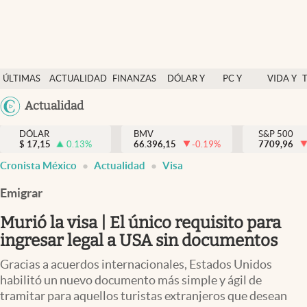
Últimas Noticias
ÚLTIMAS
ACTUALIDAD
FINANZAS
DÓLAR Y
PC Y
VIDA Y
Actualidad
NOTICIAS
Y
MERCADOS
CELULAR
ESTILO
Argentina
Actualidad
Finanzas y economía
ECONOMÍA
España
Dólar y mercados
DÓLAR
BMV
S&P 500
$
17,15
0.13
%
66.396,15
-0.19
%
México
7709,96
Internacionales
Cronista México
Actualidad
Visa
USA
Opinión
Colombia
Emigrar
Uruguay
Brand Strategy
Murió la visa | El único requisito para
Pc y celular
ingresar legal a USA sin documentos
Vida y estilo
Gracias a acuerdos internacionales, Estados Unidos
habilitó un nuevo documento más simple y ágil de
Tv
tramitar para aquellos turistas extranjeros que desean