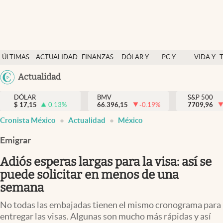
Últimas Noticias
ÚLTIMAS
ACTUALIDAD
FINANZAS
DÓLAR Y
PC Y
VIDA Y
Actualidad
NOTICIAS
Y
MERCADOS
CELULAR
ESTILO
Argentina
Actualidad
Finanzas y economía
ECONOMÍA
España
Dólar y mercados
DÓLAR
BMV
S&P 500
$
17,15
0.13
%
66.396,15
-0.19
%
México
7709,96
Internacionales
Cronista México
Actualidad
México
USA
Opinión
Colombia
Emigrar
Uruguay
Brand Strategy
Adiós esperas largas para la visa: así se
Pc y celular
puede solicitar en menos de una
semana
Vida y estilo
No todas las embajadas tienen el mismo cronograma para
Tv
entregar las visas. Algunas son mucho más rápidas y así