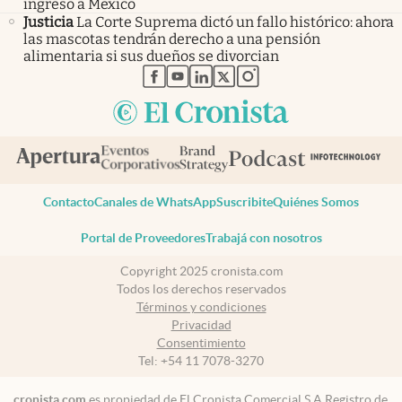
ingreso a México
Justicia
La Corte Suprema dictó un fallo histórico: ahora
las mascotas tendrán derecho a una pensión
alimentaria si sus dueños se divorcian
abre en nueva pestaña
abre en nueva pestaña
abre en nueva pestaña
abre en nueva pestaña
abre en nueva pestaña
Contacto
Canales de WhatsApp
Suscribite
Quiénes Somos
Portal de Proveedores
Trabajá con nosotros
Copyright 2025 cronista.com
Todos los derechos reservados
Términos y condiciones
Privacidad
Consentimiento
Tel:
+54 11 7078-3270
cronista.com
es propiedad de El Cronista Comercial S.A Registro de