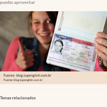
puedes aprovechar
Clima
Espiritualidad
Mediakit
abre en nueva pestaña
México
Fuente: blog.topenglish.com.br
Fuente: blog.topenglish.com.br
Temas relacionados