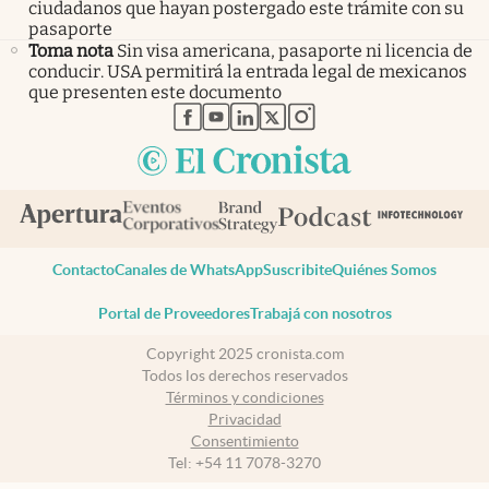
ciudadanos que hayan postergado este trámite con su
pasaporte
Toma nota
Sin visa americana, pasaporte ni licencia de
conducir. USA permitirá la entrada legal de mexicanos
que presenten este documento
abre en nueva pestaña
abre en nueva pestaña
abre en nueva pestaña
abre en nueva pestaña
abre en nueva pestaña
Contacto
Canales de WhatsApp
Suscribite
Quiénes Somos
Portal de Proveedores
Trabajá con nosotros
Copyright 2025 cronista.com
Todos los derechos reservados
Términos y condiciones
Privacidad
Consentimiento
Tel:
+54 11 7078-3270