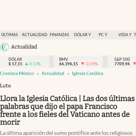
Últimas Noticias
ÚLTIMAS
ACTUALIDAD
FINANZAS
DÓLAR Y
PC Y
VIDA Y
Actualidad
NOTICIAS
Y
MERCADOS
CELULAR
ESTILO
Argentina
Actualidad
Finanzas y economía
ECONOMÍA
España
Dólar y mercados
DÓLAR
BMV
S&P 500
$
17,15
0.13
%
66.396,15
-0.19
%
México
7709,96
Internacionales
Cronista México
Actualidad
Iglesia Católica
USA
Opinión
Colombia
Luto
Uruguay
Brand Strategy
Llora la Iglesia Católica | Las dos últimas
Pc y celular
palabras que dijo el papa Francisco
frente a los fieles del Vaticano antes de
Vida y estilo
morir
Tv
La última aparición del sumo pontífice ante los religiosos