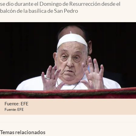
se dio durante el Domingo de Resurrección desde el
Clima
balcón de la basílica de San Pedro
Espiritualidad
Mediakit
abre en nueva pestaña
México
Fuente: EFE
Fuente: EFE
Temas relacionados