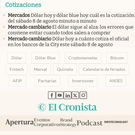
Cotizaciones
Mercados
Dólar hoy y dólar blue hoy: cuál es la cotización
del sábado 8 de agosto minuto a minuto
Mercado cambiario
El dólar sigue al alza: los errores que
conviene evitar cuando todos salen a comprar
Mercado cambiario
Dólar hoy: a cuánto cotiza el oficial
en los bancos de la City este sábado 8 de agosto
Dólar
Dólar Blue
Criptomonedas
Bitcoin
Fintech
Merval
Quiniela
Calendario de feriados
AFIP
Paritarias
Inversiones
ANSES
abre en nueva pestaña
abre en nueva pestaña
abre en nueva pestaña
abre en nueva pestaña
abre en nueva pestaña