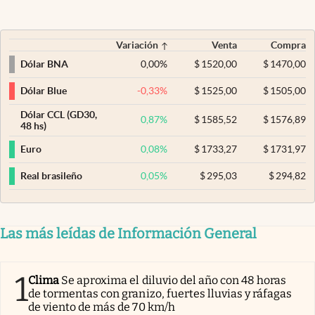
Variación
Venta
Compra
0,00
%
$
1520,00
$
1470,00
Dólar BNA
-0,33
%
$
1525,00
$
1505,00
Dólar Blue
Dólar CCL (GD30,
0,87
%
$
1585,52
$
1576,89
48 hs)
0,08
%
$
1733,27
$
1731,97
Euro
0,05
%
$
295,03
$
294,82
Real brasileño
Las más leídas de Información General
1
Clima
Se aproxima el diluvio del año con 48 horas
de tormentas con granizo, fuertes lluvias y ráfagas
de viento de más de 70 km/h