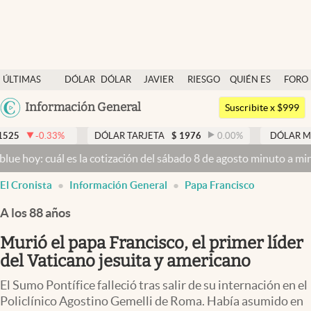
Últimas noticias
ÚLTIMAS
DÓLAR
DÓLAR
JAVIER
RIESGO
QUIÉN ES
FORO
Dólar
NOTICIAS
BLUE
MILEI
PAÍS
QUIÉN
Argentina
Información General
Members
Suscribite x $999
España
Economía y Política
3
%
DÓLAR TARJETA
$
1976
0.00
%
DÓLAR MEP
$
1526,
México
uál es la cotización del sábado 8 de agosto minuto a minuto
Dólar h
Finanzas y Mercados
USA
El Cronista
Información General
Papa Francisco
Mercados Online
Colombia
Uruguay
A los 88 años
Negocios
Murió el papa Francisco, el primer líder
Columnistas
del Vaticano jesuita y americano
Otras secciones
El Sumo Pontífice falleció tras salir de su internación en el
Apertura
Policlínico Agostino Gemelli de Roma. Había asumido en