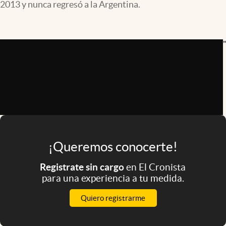
2013 y nunca regresó a la Argentina.
Infotechnology
Clase
"
Clima
Mundial 2026
Eventos Corporativos
El Cronista Studio
Mediakit
abre en nueva pestaña
¡Queremos conocerte!
Argentina
Registrate sin cargo
en El Cronista
para una experiencia a tu medida.
Quiero registrarme