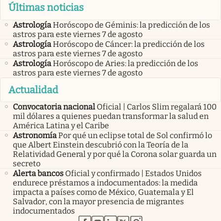
Últimas noticias
Astrología
Horóscopo de Géminis: la predicción de los
astros para este viernes 7 de agosto
Astrología
Horóscopo de Cáncer: la predicción de los
astros para este viernes 7 de agosto
Astrología
Horóscopo de Aries: la predicción de los
astros para este viernes 7 de agosto
Actualidad
Convocatoria nacional
Oficial | Carlos Slim regalará 100
mil dólares a quienes puedan transformar la salud en
América Latina y el Caribe
Astronomía
Por qué un eclipse total de Sol confirmó lo
que Albert Einstein descubrió con la Teoría de la
Relatividad General y por qué la Corona solar guarda un
secreto
Alerta bancos
Oficial y confirmado | Estados Unidos
endurece préstamos a indocumentados: la medida
impacta a países como de México, Guatemala y El
Salvador, con la mayor presencia de migrantes
indocumentados
abre en nueva pestaña
abre en nueva pestaña
abre en nueva pestaña
abre en nueva pestaña
abre en nueva pestaña