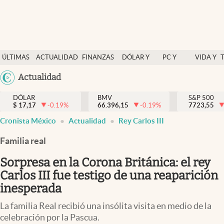
Últimas Noticias
ÚLTIMAS
ACTUALIDAD
FINANZAS
DÓLAR Y
PC Y
VIDA Y
Actualidad
NOTICIAS
Y
MERCADOS
CELULAR
ESTILO
Argentina
Actualidad
Finanzas y economía
ECONOMÍA
España
Dólar y mercados
DÓLAR
BMV
S&P 500
$
17,17
-0.19
%
66.396,15
-0.19
%
México
7723,55
Internacionales
Cronista México
Actualidad
Rey Carlos III
USA
Opinión
Colombia
Familia real
Uruguay
Brand Strategy
Sorpresa en la Corona Británica: el rey
Pc y celular
Carlos III fue testigo de una reaparición
inesperada
Vida y estilo
La familia Real recibió una insólita visita en medio de la
Tv
celebración por la Pascua.