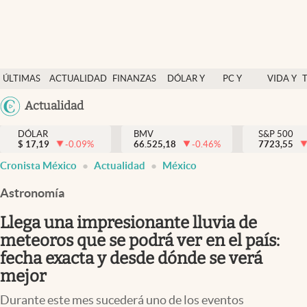
Últimas Noticias
ÚLTIMAS
ACTUALIDAD
FINANZAS
DÓLAR Y
PC Y
VIDA Y
Actualidad
NOTICIAS
Y
MERCADOS
CELULAR
ESTILO
Argentina
Actualidad
Finanzas y economía
ECONOMÍA
España
Dólar y mercados
DÓLAR
BMV
S&P 500
$
17,19
-0.09
%
66.525,18
-0.46
%
México
7723,55
Internacionales
Cronista México
Actualidad
México
USA
Opinión
Colombia
Astronomía
Uruguay
Brand Strategy
Llega una impresionante lluvia de
Pc y celular
meteoros que se podrá ver en el país:
fecha exacta y desde dónde se verá
Vida y estilo
mejor
Tv
Durante este mes sucederá uno de los eventos