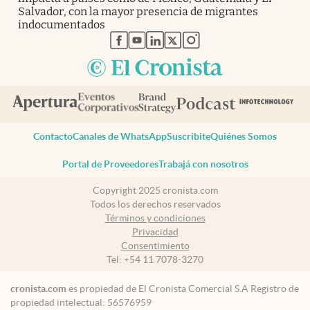
Salvador, con la mayor presencia de migrantes
indocumentados
abre en nueva pestaña
abre en nueva pestaña
abre en nueva pestaña
abre en nueva pestaña
abre en nueva pestaña
Contacto
Canales de WhatsApp
Suscribite
Quiénes Somos
Portal de Proveedores
Trabajá con nosotros
Copyright 2025 cronista.com
Todos los derechos reservados
Términos y condiciones
Privacidad
Consentimiento
Tel:
+54 11 7078-3270
cronista.com
es propiedad de El Cronista Comercial S.A Registro de
propiedad intelectual: 56576959