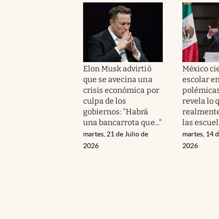
Elon Musk advirtió
México cie
que se avecina una
escolar e
crisis económica por
polémicas
culpa de los
revela lo 
gobiernos: "Habrá
realmente
una bancarrota que..."
las escuel
martes, 21 de Julio de
martes, 14 d
2026
2026