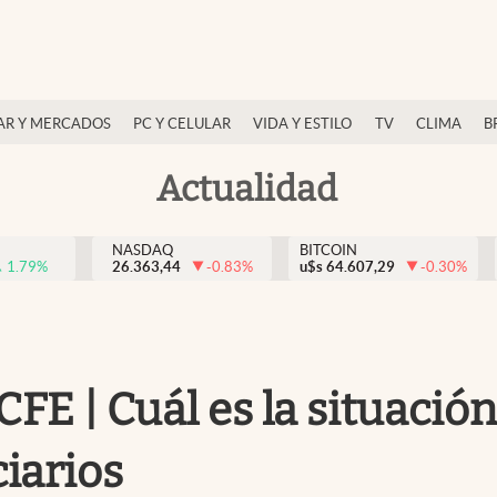
AR Y MERCADOS
PC Y CELULAR
VIDA Y ESTILO
TV
CLIMA
B
Actualidad
NASDAQ
BITCOIN
1.79
%
26.363,44
-0.83
%
u$s
64.607,29
-0.30
%
 CFE | Cuál es la situaci
iarios