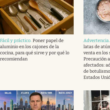
Fácil y práctico
.
Poner papel de
Advertencia
aluminio en los cajones de la
latas de atú
cocina, para qué sirve y por qué lo
venta en los
recomiendan
Precaución a
afectados: a
de botulismo
Estados Uni