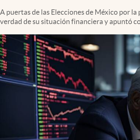
Clima
A puertas de las Elecciones de México por la
Espiritualidad
verdad de su situación financiera y apuntó co
Mediakit
abre en nueva pestaña