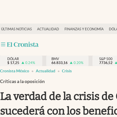
Últimas Noticias
ÚLTIMAS NOTICIAS
ACTUALIDAD
FINANZAS Y ECONOMÍA
DÓL
Actualidad
Finanzas y economía
Dólar y mercados
DÓLAR
BMV
S&P 500
Internacionales
$
17,25
0.24
%
66.833,16
0.20
%
7736,52
Opinión
Cronista México
Actualidad
Crisis
Brand Strategy
Críticas a la oposición
Pc y celular
La verdad de la crisis de
Vida y estilo
sucederá con los benefic
Tv