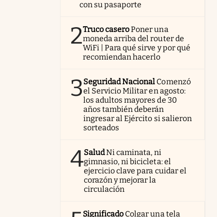
con su pasaporte
2
Truco casero
Poner una
moneda arriba del router de
WiFi | Para qué sirve y por qué
recomiendan hacerlo
3
Seguridad Nacional
Comenzó
el Servicio Militar en agosto:
los adultos mayores de 30
años también deberán
ingresar al Ejército si salieron
sorteados
4
Salud
Ni caminata, ni
gimnasio, ni bicicleta: el
ejercicio clave para cuidar el
corazón y mejorar la
circulación
Significado
Colgar una tela