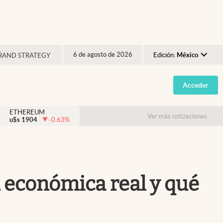
6 de agosto de 2026
Edición:
México
RAND STRATEGY
Argentina
Acceder
España
México
ETHEREUM
Ver más cotizaciones
u$s
1904
-0.63
%
USA
Colombia
Uruguay
ón económica real y qué