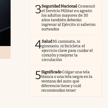
3
Seguridad Nacional
Comenzó
el Servicio Militar en agosto:
los adultos mayores de 30
años también deberán
ingresar al Ejército si salieron
sorteados
4
Salud
Ni caminata, ni
gimnasio, ni bicicleta: el
ejercicio clave para cuidar el
corazón y mejorar la
circulación
5
Significado
Colgar una tela
blanca o una tela negra en la
ventana del auto: qué
diferencia tiene y cuál
recomiendan tener