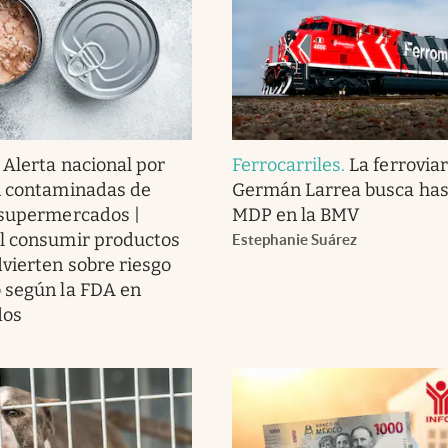
.
Alerta nacional por
Ferrocarriles
.
La ferroviar
n contaminadas de
Germán Larrea busca has
 supermercados |
MDP en la BMV
l consumir productos
Estephanie Suárez
dvierten sobre riesgo
 según la FDA en
dos