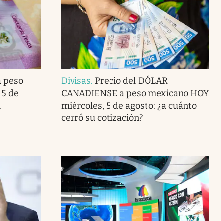
a peso
Divisas
.
Precio del DÓLAR
 5 de
CANADIENSE a peso mexicano HOY
u
miércoles, 5 de agosto: ¿a cuánto
cerró su cotización?