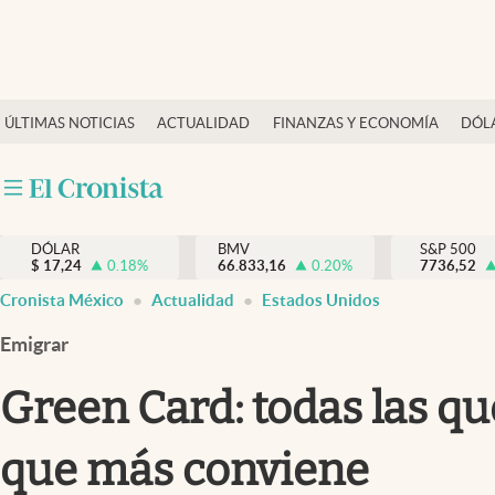
Últimas Noticias
ÚLTIMAS NOTICIAS
ACTUALIDAD
FINANZAS Y ECONOMÍA
DÓL
Actualidad
Finanzas y economía
Dólar y mercados
DÓLAR
BMV
S&P 500
Internacionales
$
17,24
0.18
%
66.833,16
0.20
%
7736,52
Opinión
Cronista México
Actualidad
Estados Unidos
Brand Strategy
Emigrar
Pc y celular
Green Card: todas las qu
Vida y estilo
que más conviene
Tv