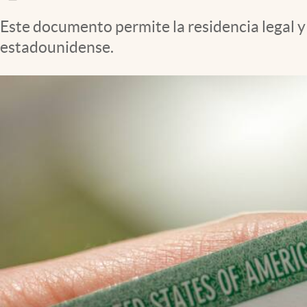
Clima
Este documento permite la residencia legal y 
Espiritualidad
estadounidense.
Mediakit
abre en nueva pestaña