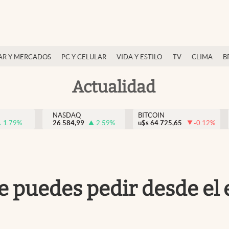
AR Y MERCADOS
PC Y CELULAR
VIDA Y ESTILO
TV
CLIMA
B
Actualidad
NASDAQ
BITCOIN
1.79
%
26.584,99
2.59
%
u$s
64.725,65
-0.12
%
e puedes pedir desde el e