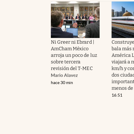
Ni Greer ni Ebrard |
Construye
AmCham México
bala más 
arroja un poco de luz
América L
sobre tercera
viajará a 
revisión del T-MEC
km/h y co
dos ciuda
Mario Alavez
important
hace 30 min
menos de 
16:51