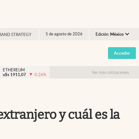
5 de agosto de 2026
Edición:
México
RAND STRATEGY
Argentina
Acceder
España
México
ETHEREUM
Ver más cotizaciones
u$s
1911,07
-0.26
%
USA
Colombia
Uruguay
xtranjero y cuál es la