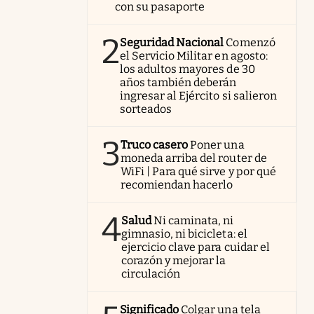
con su pasaporte
2
Seguridad Nacional
Comenzó
el Servicio Militar en agosto:
los adultos mayores de 30
años también deberán
ingresar al Ejército si salieron
sorteados
3
Truco casero
Poner una
moneda arriba del router de
WiFi | Para qué sirve y por qué
recomiendan hacerlo
4
Salud
Ni caminata, ni
gimnasio, ni bicicleta: el
ejercicio clave para cuidar el
corazón y mejorar la
circulación
Significado
Colgar una tela