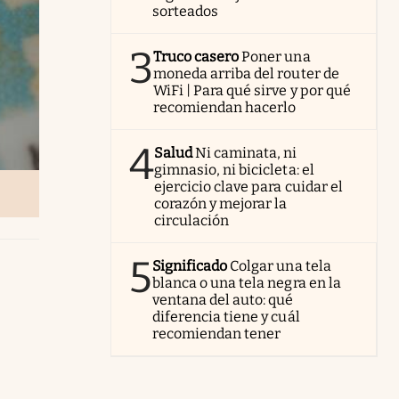
sorteados
3
Truco casero
Poner una
moneda arriba del router de
WiFi | Para qué sirve y por qué
recomiendan hacerlo
4
Salud
Ni caminata, ni
gimnasio, ni bicicleta: el
ejercicio clave para cuidar el
corazón y mejorar la
circulación
5
Significado
Colgar una tela
blanca o una tela negra en la
ventana del auto: qué
diferencia tiene y cuál
recomiendan tener