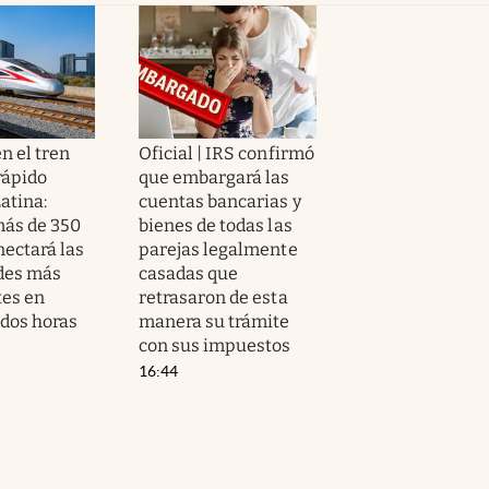
n el tren
Oficial | IRS confirmó
rápido
que embargará las
atina:
cuentas bancarias y
más de 350
bienes de todas las
nectará las
parejas legalmente
des más
casadas que
es en
retrasaron de esta
dos horas
manera su trámite
con sus impuestos
16:44