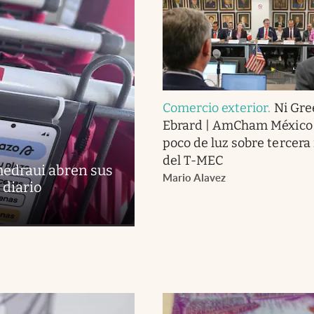
Comercio exterior
.
Ni Gre
Ebrard | AmCham México 
poco de luz sobre tercera 
del T-MEC
Chedraui abren sus
Mario Alavez
 diario