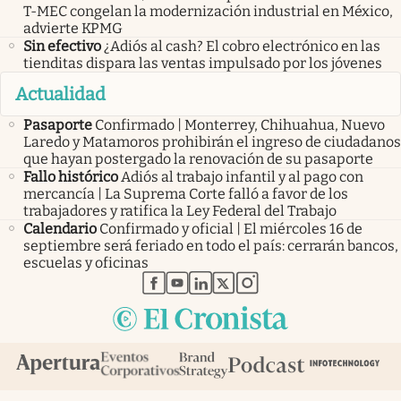
T-MEC congelan la modernización industrial en México,
advierte KPMG
Sin efectivo
¿Adiós al cash? El cobro electrónico en las
tienditas dispara las ventas impulsado por los jóvenes
Actualidad
Pasaporte
Confirmado | Monterrey, Chihuahua, Nuevo
Laredo y Matamoros prohibirán el ingreso de ciudadanos
que hayan postergado la renovación de su pasaporte
Fallo histórico
Adiós al trabajo infantil y al pago con
mercancía | La Suprema Corte falló a favor de los
trabajadores y ratifica la Ley Federal del Trabajo
Calendario
Confirmado y oficial | El miércoles 16 de
septiembre será feriado en todo el país: cerrarán bancos,
escuelas y oficinas
abre en nueva pestaña
abre en nueva pestaña
abre en nueva pestaña
abre en nueva pestaña
abre en nueva pestaña