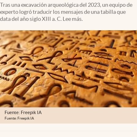
Clima
Tras una excavación arqueológica del 2023, un equipo de
experto logró traducir los mensajes de una tabilla que
Espiritualidad
data del año siglo XIII a. C. Lee más.
Mediakit
abre en nueva pestaña
México
Fuente: Freepik IA
Fuente: Freepik IA