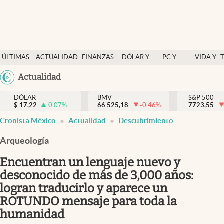
Últimas Noticias
ÚLTIMAS
ACTUALIDAD
FINANZAS
DÓLAR Y
PC Y
VIDA Y
Actualidad
NOTICIAS
Y
MERCADOS
CELULAR
ESTILO
Argentina
Actualidad
Finanzas y economía
ECONOMÍA
España
Dólar y mercados
DÓLAR
BMV
S&P 500
$
17,22
0.07
%
66.525,18
-0.46
%
México
7723,55
Internacionales
Cronista México
Actualidad
Descubrimiento
USA
Opinión
Colombia
Arqueología
Uruguay
Brand Strategy
Encuentran un lenguaje nuevo y
Pc y celular
desconocido de más de 3,000 años:
logran traducirlo y aparece un
Vida y estilo
ROTUNDO mensaje para toda la
Tv
humanidad