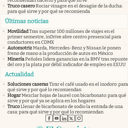
recomiendan hacerlo y para qué sirve
Truco casero
Rociar vinagre en el desagüe de la ducha:
para qué sirve y por qué se recomienda
Últimas noticias
Movilidad
Tras superar 100 millones de viajes en el
primer semestre, inDrive abre centro presencial para
conductores en CDMX
Automotriz
Mazda, Mercedes-Benz y Nissan le ponen
freno de mano a la producción de autos en México
Minería
Peñoles lidera ganancias en la BMV tras repunte
del oro y la plata por débil indicador de empleo en EEUU
Actualidad
Soluciones caseras
Tirar el café usado en el inodoro: para
qué sirve y por qué lo recomiendan
Hogar
Mezclar hojas de laurel con bicarbonato: para qué
sirve y por qué ya se aplica en los hogares
Truco
Llenar de bicarbonato de sodio la entrada de una
casa: para qué sirve y por qué lo recomiendan
abre en nueva pestaña
abre en nueva pestaña
abre en nueva pestaña
abre en nueva pestaña
abre en nueva pestaña