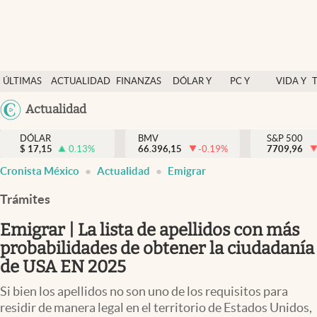
Últimas Noticias
ÚLTIMAS
ACTUALIDAD
FINANZAS
DÓLAR Y
PC Y
VIDA Y
Actualidad
NOTICIAS
Y
MERCADOS
CELULAR
ESTILO
Argentina
Actualidad
Finanzas y economía
ECONOMÍA
España
Dólar y mercados
DÓLAR
BMV
S&P 500
$
17,15
0.13
%
66.396,15
-0.19
%
México
7709,96
Internacionales
Cronista México
Actualidad
Emigrar
USA
Opinión
Colombia
Trámites
Uruguay
Brand Strategy
Emigrar | La lista de apellidos con más
Pc y celular
probabilidades de obtener la ciudadanía
de USA EN 2025
Vida y estilo
Si bien los apellidos no son uno de los requisitos para
Tv
residir de manera legal en el territorio de Estados Unidos,