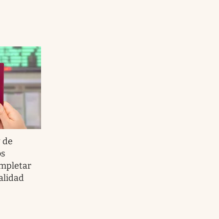
 de
os
ompletar
alidad