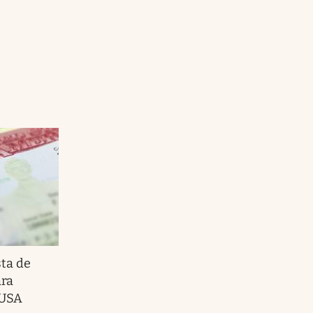
sta de
ara
 USA