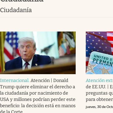
Clima
ciudadanía
Espiritualidad
Mediakit
abre en nueva pestaña
Internacional
.
Atención | Donald
Atención ext
Trump quiere eliminar el derecho a
de EE.UU. | 
la ciudadanía por nacimiento de
preguntas q
USA y millones podrían perder este
para obtener
beneficio: la decisión está en manos
jueves, 30 de Oc
de la Corte