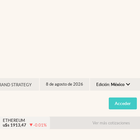
8 de agosto de 2026
Edición:
México
RAND STRATEGY
Argentina
Acceder
España
México
ETHEREUM
Ver más cotizaciones
u$s
1913,47
-0.01
%
USA
Colombia