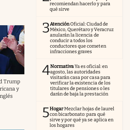
recomiendan hacerlo y para
qué sirve
3
Atención
Oficial: Ciudad de
México, Querétaro y Veracruz
anularán la licencia de
conducir a todos los
conductores que cometen
infracciones graves
4
Normativa
Ya es oficial: en
agosto, las autoridades
visitarán casa por casa para
ald Trump
verificar la existencia de los
ricana y
titulares de pensiones o les
darán de baja la prestación
inglés
5
Hogar
Mezclar hojas de laurel
con bicarbonato: para qué
sirve y por qué ya se aplica en
los hogares