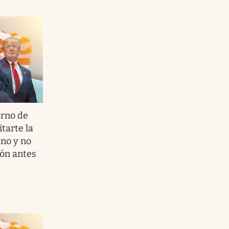
erno de
tarte la
ano y no
ión antes