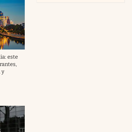
ia: este
rantes,
 y