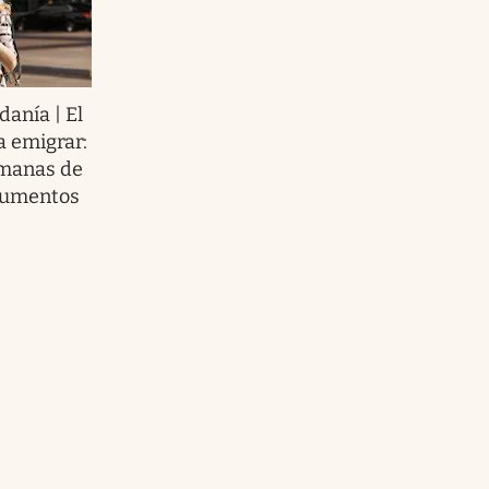
danía | El
a emigrar:
semanas de
ocumentos