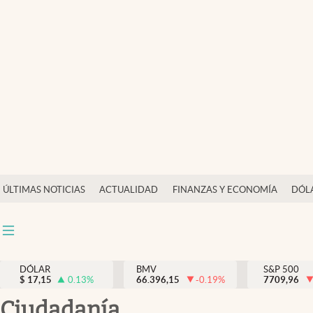
Últimas Noticias
Actualidad
Finanzas y economía
Dólar y mercados
Internacionales
Opinión
ÚLTIMAS NOTICIAS
ACTUALIDAD
FINANZAS Y ECONOMÍA
DÓL
Brand Strategy
Pc y celular
Vida y estilo
DÓLAR
BMV
S&P 500
$
17,15
0.13
%
66.396,15
-0.19
%
7709,96
Tv
ciudadanía