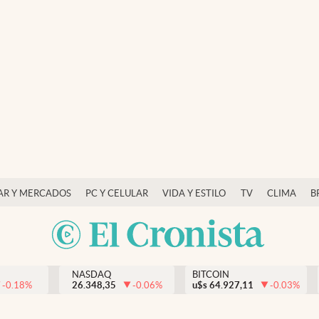
AR Y MERCADOS
PC Y CELULAR
VIDA Y ESTILO
TV
CLIMA
B
NASDAQ
BITCOIN
-0.18
%
26.348,35
-0.06
%
u$s
64.927,11
-0.03
%