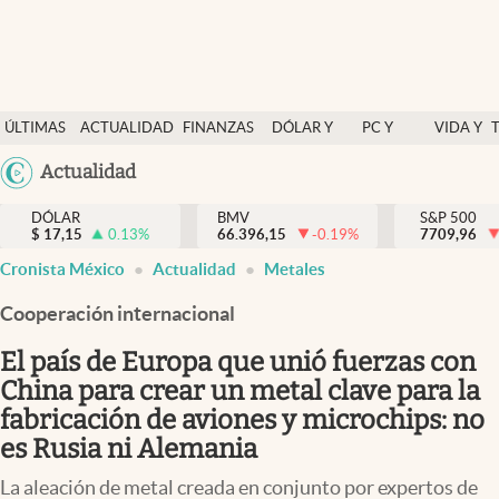
Últimas Noticias
ÚLTIMAS
ACTUALIDAD
FINANZAS
DÓLAR Y
PC Y
VIDA Y
Actualidad
NOTICIAS
Y
MERCADOS
CELULAR
ESTILO
Argentina
Actualidad
Finanzas y economía
ECONOMÍA
España
Dólar y mercados
DÓLAR
BMV
S&P 500
$
17,15
0.13
%
66.396,15
-0.19
%
México
7709,96
Internacionales
Cronista México
Actualidad
Metales
USA
Opinión
Colombia
Cooperación internacional
Uruguay
Brand Strategy
El país de Europa que unió fuerzas con
Pc y celular
China para crear un metal clave para la
fabricación de aviones y microchips: no
Vida y estilo
es Rusia ni Alemania
Tv
La aleación de metal creada en conjunto por expertos de