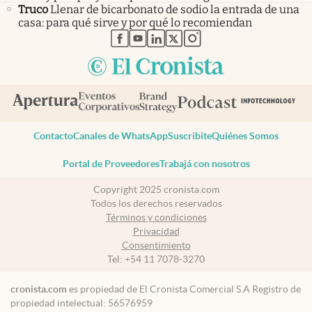
Truco
Llenar de bicarbonato de sodio la entrada de una
casa: para qué sirve y por qué lo recomiendan
abre en nueva pestaña
abre en nueva pestaña
abre en nueva pestaña
abre en nueva pestaña
abre en nueva pestaña
Contacto
Canales de WhatsApp
Suscribite
Quiénes Somos
Portal de Proveedores
Trabajá con nosotros
Copyright 2025 cronista.com
Todos los derechos reservados
Términos y condiciones
Privacidad
Consentimiento
Tel:
+54 11 7078-3270
cronista.com
es propiedad de El Cronista Comercial S.A Registro de
propiedad intelectual: 56576959