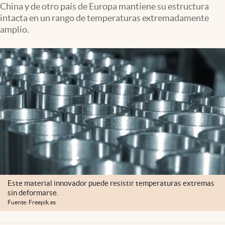
China y de otro país de Europa mantiene su estructura
Clima
intacta en un rango de temperaturas extremadamente
Espiritualidad
amplio.
Mediakit
abre en nueva pestaña
México
Este material innovador puede resistir temperaturas extremas
sin deformarse.
Fuente: Freepik.es