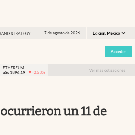
7 de agosto de 2026
Edición:
México
RAND STRATEGY
Argentina
Acceder
España
México
ETHEREUM
Ver más cotizaciones
u$s
1896,19
-0.53
%
USA
Colombia
Uruguay
 ocurrieron un 11 de