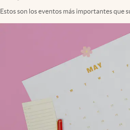
Clima
Estos son los eventos más importantes que 
Espiritualidad
Mediakit
abre en nueva pestaña