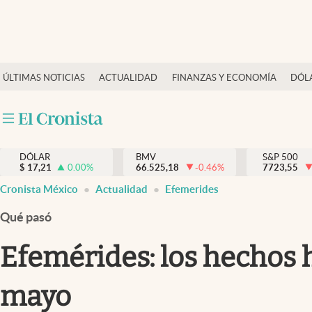
Últimas Noticias
ÚLTIMAS NOTICIAS
ACTUALIDAD
FINANZAS Y ECONOMÍA
DÓL
Actualidad
Finanzas y economía
Dólar y mercados
DÓLAR
BMV
S&P 500
Internacionales
$
17,21
0.00
%
66.525,18
-0.46
%
7723,55
Opinión
Cronista México
Actualidad
Efemerides
Brand Strategy
Qué pasó
Pc y celular
Efemérides: los hechos h
Vida y estilo
mayo
Tv