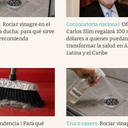
o
.
Rociar vinagre en el
Convocatoria nacional
.
Ofi
a ducha: para qué sirve
Carlos Slim regalará 100 
 recomienda
dólares a quienes puedan
transformar la salud en 
Latina y el Caribe
endencia | Para qué
Truco casero
.
Rociar vina