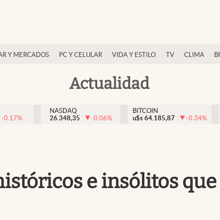
AR Y MERCADOS
PC Y CELULAR
VIDA Y ESTILO
TV
CLIMA
B
Actualidad
NASDAQ
BITCOIN
-0.17
%
26.348,35
-0.06
%
u$s
64.185,87
-0.34
%
istóricos e insólitos que