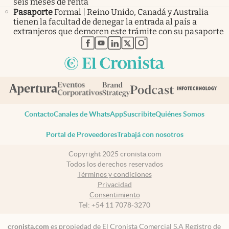
seis meses de renta
Pasaporte
Formal | Reino Unido, Canadá y Australia
tienen la facultad de denegar la entrada al país a
extranjeros que demoren este trámite con su pasaporte
abre en nueva pestaña
abre en nueva pestaña
abre en nueva pestaña
abre en nueva pestaña
abre en nueva pestaña
Contacto
Canales de WhatsApp
Suscribite
Quiénes Somos
Portal de Proveedores
Trabajá con nosotros
Copyright 2025 cronista.com
Todos los derechos reservados
Términos y condiciones
Privacidad
Consentimiento
Tel:
+54 11 7078-3270
cronista.com
es propiedad de El Cronista Comercial S.A Registro de