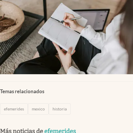
Clima
Espiritualidad
Mediakit
abre en nueva pestaña
México
Temas relacionados
efemerides
mexico
historia
Más noticias de
efemerides