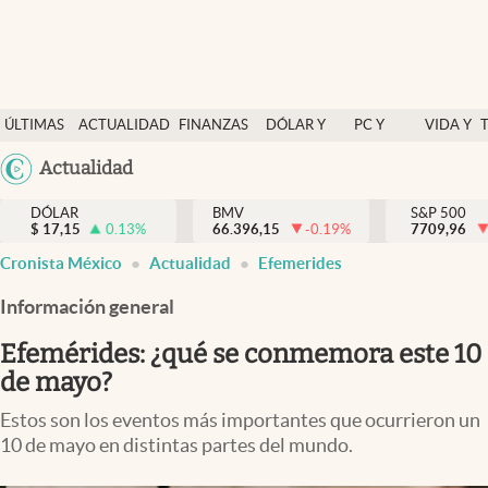
Últimas Noticias
ÚLTIMAS
ACTUALIDAD
FINANZAS
DÓLAR Y
PC Y
VIDA Y
Actualidad
NOTICIAS
Y
MERCADOS
CELULAR
ESTILO
Argentina
Actualidad
Finanzas y economía
ECONOMÍA
España
Dólar y mercados
DÓLAR
BMV
S&P 500
$
17,15
0.13
%
66.396,15
-0.19
%
México
7709,96
Internacionales
Cronista México
Actualidad
Efemerides
USA
Opinión
Colombia
Información general
Uruguay
Brand Strategy
Efemérides: ¿qué se conmemora este 10
Pc y celular
de mayo?
Vida y estilo
Estos son los eventos más importantes que ocurrieron un
10 de mayo en distintas partes del mundo.
Tv