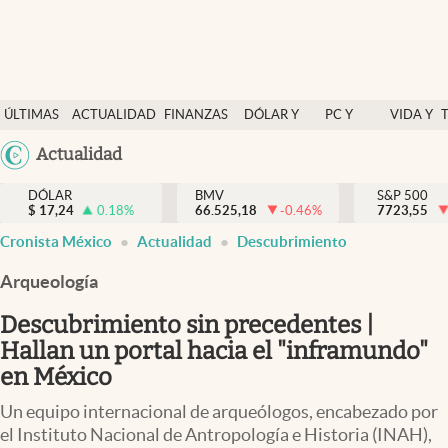
Últimas Noticias
ÚLTIMAS
ACTUALIDAD
FINANZAS
DÓLAR Y
PC Y
VIDA Y
Actualidad
NOTICIAS
Y
MERCADOS
CELULAR
ESTILO
Argentina
Actualidad
Finanzas y economía
ECONOMÍA
España
Dólar y mercados
DÓLAR
BMV
S&P 500
$
17,24
0.18
%
66.525,18
-0.46
%
México
7723,55
Internacionales
Cronista México
Actualidad
Descubrimiento
USA
Opinión
Colombia
Arqueología
Uruguay
Brand Strategy
Descubrimiento sin precedentes |
Pc y celular
Hallan un portal hacia el "inframundo"
en México
Vida y estilo
Un equipo internacional de arqueólogos, encabezado por
Tv
el Instituto Nacional de Antropología e Historia (INAH),