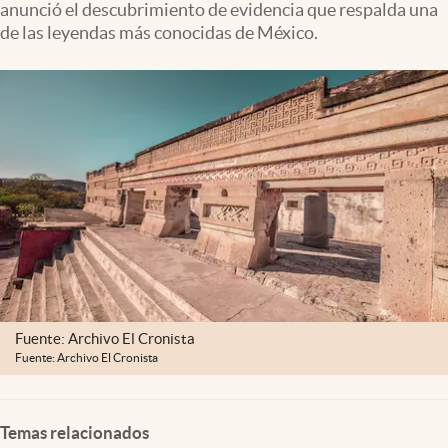
anunció el descubrimiento de evidencia que respalda una
Clima
de las leyendas más conocidas de México.
Espiritualidad
Mediakit
abre en nueva pestaña
México
Fuente: Archivo El Cronista
Fuente: Archivo El Cronista
Temas relacionados