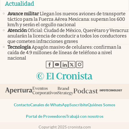
Actualidad
Avance militar
Llegan los nuevos aviones de transporte
táctico para la Fuerza Aérea Mexicana: superan los 600
km/h y serán el orgullo nacional
Atención
Oficial: Ciudad de México, Querétaro y Veracruz
anularán la licencia de conducir a todos los conductores
que cometen infracciones graves
Tecnología
Apagón masivo de celulares: confirman la
caída de 4.9 millones de líneas de teléfono a nivel
nacional
abre en nueva pestaña
abre en nueva pestaña
abre en nueva pestaña
abre en nueva pestaña
abre en nueva pestaña
Contacto
Canales de WhatsApp
Suscribite
Quiénes Somos
Portal de Proveedores
Trabajá con nosotros
Copyright 2025 cronista.com