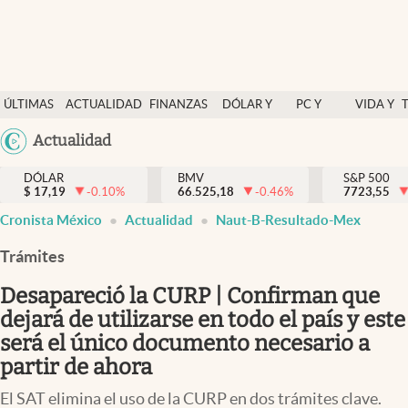
Últimas Noticias
ÚLTIMAS
ACTUALIDAD
FINANZAS
DÓLAR Y
PC Y
VIDA Y
Actualidad
NOTICIAS
Y
MERCADOS
CELULAR
ESTILO
Argentina
Actualidad
Finanzas y economía
ECONOMÍA
España
Dólar y mercados
DÓLAR
BMV
S&P 500
$
17,19
-0.10
%
66.525,18
-0.46
%
México
7723,55
Internacionales
Cronista México
Actualidad
Naut-B-Resultado-Mex
USA
Opinión
Colombia
Trámites
Uruguay
Brand Strategy
Desapareció la CURP | Confirman que
Pc y celular
dejará de utilizarse en todo el país y este
será el único documento necesario a
Vida y estilo
partir de ahora
Tv
El SAT elimina el uso de la CURP en dos trámites clave.