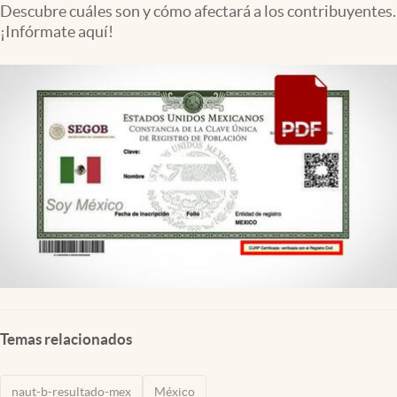
Descubre cuáles son y cómo afectará a los contribuyentes.
Clima
¡Infórmate aquí!
Espiritualidad
Mediakit
abre en nueva pestaña
México
Temas relacionados
naut-b-resultado-mex
México