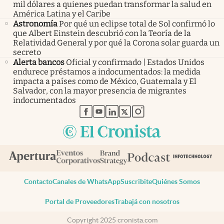
mil dólares a quienes puedan transformar la salud en
América Latina y el Caribe
Astronomía
Por qué un eclipse total de Sol confirmó lo
que Albert Einstein descubrió con la Teoría de la
Relatividad General y por qué la Corona solar guarda un
secreto
Alerta bancos
Oficial y confirmado | Estados Unidos
endurece préstamos a indocumentados: la medida
impacta a países como de México, Guatemala y El
Salvador, con la mayor presencia de migrantes
indocumentados
abre en nueva pestaña
abre en nueva pestaña
abre en nueva pestaña
abre en nueva pestaña
abre en nueva pestaña
Contacto
Canales de WhatsApp
Suscribite
Quiénes Somos
Portal de Proveedores
Trabajá con nosotros
Copyright 2025 cronista.com