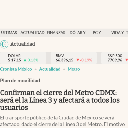
Últimas Noticias
ÚLTIMAS
ACTUALIDAD
FINANZAS
DÓLAR Y
PC Y
VIDA Y
Actualidad
NOTICIAS
Y
MERCADOS
CELULAR
ESTILO
Argentina
Actualidad
Finanzas y economía
ECONOMÍA
España
Dólar y mercados
DÓLAR
BMV
S&P 500
$
17,15
0.13
%
66.396,15
-0.19
%
México
7709,96
Internacionales
Cronista México
Actualidad
Metro
USA
Opinión
Colombia
Plan de movilidad
Uruguay
Brand Strategy
Confirman el cierre del Metro CDMX:
Pc y celular
será el la Línea 3 y afectará a todos los
usuarios
Vida y estilo
El transporte público de la Ciudad de México se verá
Tv
afectado, dado el cierre de la Línea 3 del Metro. El motivo