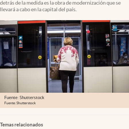
detrás de la medida es la obra de modernización que se
Clima
llevará a cabo en la capital del país.
Espiritualidad
Mediakit
abre en nueva pestaña
México
Fuente: Shutterstock
Fuente: Shutterstock
Temas relacionados