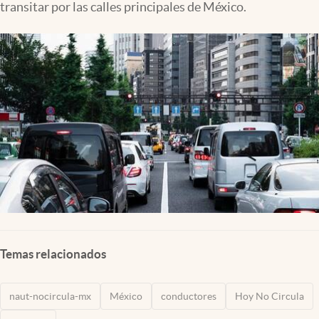
transitar por las calles principales de México.
Clima
Espiritualidad
Mediakit
abre en nueva pestaña
México
Temas relacionados
naut-nocircula-mx
México
conductores
Hoy No Circula