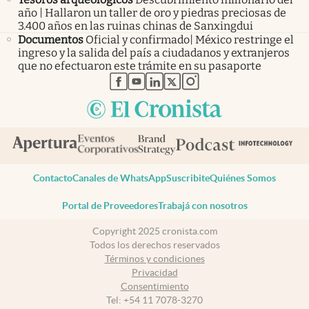
año | Hallaron un taller de oro y piedras preciosas de
3.400 años en las ruinas chinas de Sanxingdui
Documentos
Oficial y confirmado| México restringe el
ingreso y la salida del país a ciudadanos y extranjeros
que no efectuaron este trámite en su pasaporte
abre en nueva pestaña
abre en nueva pestaña
abre en nueva pestaña
abre en nueva pestaña
abre en nueva pestaña
Contacto
Canales de WhatsApp
Suscribite
Quiénes Somos
Portal de Proveedores
Trabajá con nosotros
Copyright 2025 cronista.com
Todos los derechos reservados
Términos y condiciones
Privacidad
Consentimiento
Tel:
+54 11 7078-3270