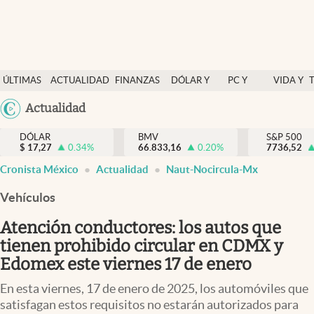
Últimas Noticias
ÚLTIMAS
ACTUALIDAD
FINANZAS
DÓLAR Y
PC Y
VIDA Y
Actualidad
NOTICIAS
Y
MERCADOS
CELULAR
ESTILO
Argentina
Actualidad
Finanzas y economía
ECONOMÍA
España
Dólar y mercados
DÓLAR
BMV
S&P 500
$
17,27
0.34
%
66.833,16
0.20
%
México
7736,52
Internacionales
Cronista México
Actualidad
Naut-Nocircula-Mx
USA
Opinión
Colombia
Vehículos
Uruguay
Brand Strategy
Atención conductores: los autos que
Pc y celular
tienen prohibido circular en CDMX y
Edomex este viernes 17 de enero
Vida y estilo
En esta viernes, 17 de enero de 2025, los automóviles que
Tv
satisfagan estos requisitos no estarán autorizados para