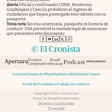
Alerta
Oficial y confirmado| CDMX, Monterrey,
Guadalajara y Cancún prohibirán el ingreso de
ciudadanos que hayan postergado este trámite con su
pasaporte
Toma nota
Sin visa americana, pasaporte ni licencia de
conducir. USA permitirá la entrada legal de mexicanos
que presenten este documento
abre en nueva pestaña
abre en nueva pestaña
abre en nueva pestaña
abre en nueva pestaña
abre en nueva pestaña
Contacto
Canales de WhatsApp
Suscribite
Quiénes Somos
Portal de Proveedores
Trabajá con nosotros
Copyright 2025 cronista.com
Todos los derechos reservados
Términos y condiciones
Privacidad