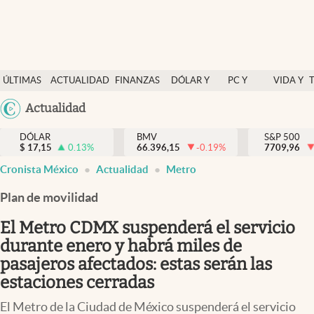
Últimas Noticias
ÚLTIMAS
ACTUALIDAD
FINANZAS
DÓLAR Y
PC Y
VIDA Y
Actualidad
NOTICIAS
Y
MERCADOS
CELULAR
ESTILO
Argentina
Actualidad
Finanzas y economía
ECONOMÍA
España
Dólar y mercados
DÓLAR
BMV
S&P 500
$
17,15
0.13
%
66.396,15
-0.19
%
México
7709,96
Internacionales
Cronista México
Actualidad
Metro
USA
Opinión
Colombia
Plan de movilidad
Uruguay
Brand Strategy
El Metro CDMX suspenderá el servicio
Pc y celular
durante enero y habrá miles de
pasajeros afectados: estas serán las
Vida y estilo
estaciones cerradas
Tv
El Metro de la Ciudad de México suspenderá el servicio