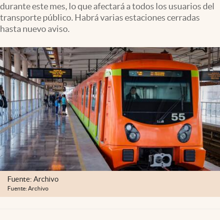
durante este mes, lo que afectará a todos los usuarios del
Clima
transporte público. Habrá varias estaciones cerradas
Espiritualidad
hasta nuevo aviso.
Mediakit
abre en nueva pestaña
México
Fuente: Archivo
Fuente: Archivo