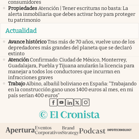
consumidores
Propiedades
Atención | Tener escrituras no basta: La
alerta inmobiliaria que debes activar hoy para proteger
tu patrimonio
Actualidad
Avance histórico
Tras más de 70 años, vuelve uno de los
depredadores más grandes del planeta que se declaró
extinto
Atención
Confirmado: Ciudad de México, Monterrey,
Guadalajara, Puebla y Tijuana anularán la licencia para
manejar a todos los conductores que incurran en
infracciones graves
Trabajo
Albino, albañil boliviano en España: “Trabajando
en la construcción gano unos 1400 euros al mes, en mi
país serían 400 euros”
abre en nueva pestaña
abre en nueva pestaña
abre en nueva pestaña
abre en nueva pestaña
abre en nueva pestaña