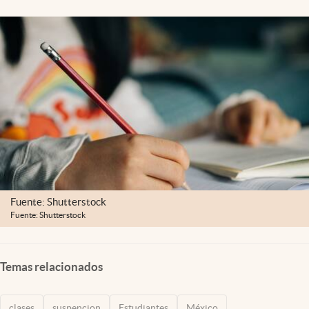
Clima
Espiritualidad
Mediakit
abre en nueva pestaña
México
Fuente: Shutterstock
Fuente: Shutterstock
Temas relacionados
clases
suspencion
Estudiantes
México