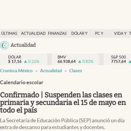
Últimas Noticias
ÚLTIMAS
ACTUALIDAD
FINANZAS
DÓLAR Y
PC Y
VIDA Y
Actualidad
NOTICIAS
Y
MERCADOS
CELULAR
ESTILO
Argentina
Actualidad
Finanzas y economía
ECONOMÍA
España
Dólar y mercados
DÓLAR
BMV
S&P 500
$
17,16
0.22
%
66.938,64
0.82
%
México
7757,64
Internacionales
Cronista México
Actualidad
Clases
USA
Opinión
Colombia
Calendario escolar
Uruguay
Brand Strategy
Confirmado | Suspenden las clases en
Pc y celular
primaria y secundaria el 15 de mayo en
todo el país
Vida y estilo
La Secretaría de Educación Pública (SEP) anunció un día
Tv
extra de descanso para estudiantes y docentes.