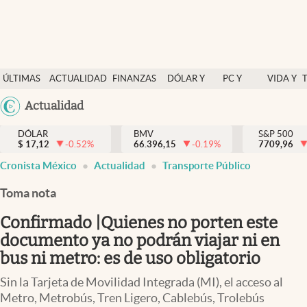
Últimas Noticias
ÚLTIMAS
ACTUALIDAD
FINANZAS
DÓLAR Y
PC Y
VIDA Y
Actualidad
NOTICIAS
Y
MERCADOS
CELULAR
ESTILO
Argentina
Actualidad
Finanzas y economía
ECONOMÍA
España
Dólar y mercados
DÓLAR
BMV
S&P 500
$
17,12
-0.52
%
66.396,15
-0.19
%
México
7709,96
Internacionales
Cronista México
Actualidad
Transporte Público
USA
Opinión
Colombia
Toma nota
Uruguay
Brand Strategy
Confirmado |Quienes no porten este
Pc y celular
documento ya no podrán viajar ni en
bus ni metro: es de uso obligatorio
Vida y estilo
Sin la Tarjeta de Movilidad Integrada (MI), el acceso al
Tv
Metro, Metrobús, Tren Ligero, Cablebús, Trolebús