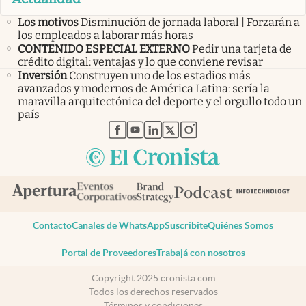
Los motivos
Disminución de jornada laboral | Forzarán a
los empleados a laborar más horas
CONTENIDO ESPECIAL EXTERNO
Pedir una tarjeta de
crédito digital: ventajas y lo que conviene revisar
Inversión
Construyen uno de los estadios más
avanzados y modernos de América Latina: sería la
maravilla arquitectónica del deporte y el orgullo todo un
país
abre en nueva pestaña
abre en nueva pestaña
abre en nueva pestaña
abre en nueva pestaña
abre en nueva pestaña
Contacto
Canales de WhatsApp
Suscribite
Quiénes Somos
Portal de Proveedores
Trabajá con nosotros
Copyright 2025 cronista.com
Todos los derechos reservados
Términos y condiciones