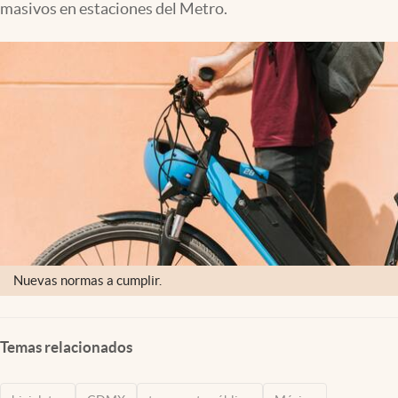
masivos en estaciones del Metro.
Clima
Espiritualidad
Mediakit
abre en nueva pestaña
México
Nuevas normas a cumplir.
Temas relacionados