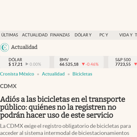
Últimas Noticias
ÚLTIMAS
ACTUALIDAD
FINANZAS
DÓLAR Y
PC Y
VIDA Y
Actualidad
NOTICIAS
Y
MERCADOS
CELULAR
ESTILO
Argentina
Actualidad
Finanzas y economía
ECONOMÍA
España
Dólar y mercados
DÓLAR
BMV
S&P 500
$
17,21
0.00
%
66.525,18
-0.46
%
México
7723,55
Internacionales
Cronista México
Actualidad
Bicicletas
USA
Opinión
Colombia
CDMX
Uruguay
Brand Strategy
Adiós a las bicicletas en el transporte
Pc y celular
público: quiénes no la registren no
podrán hacer uso de este servicio
Vida y estilo
La CDMX exige el registro obligatorio de bicicletas para
Tv
acceder al sistema intermodal de biciestacionamientos