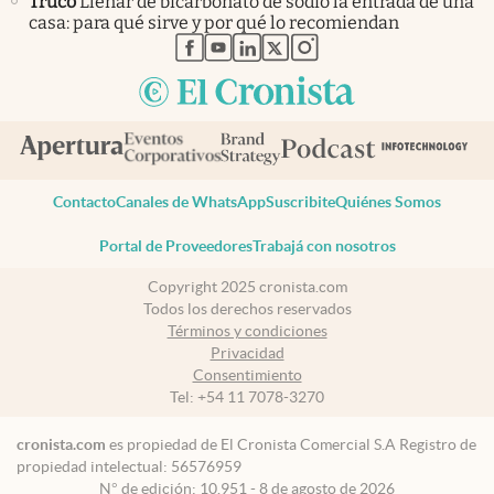
Truco
Llenar de bicarbonato de sodio la entrada de una
casa: para qué sirve y por qué lo recomiendan
abre en nueva pestaña
abre en nueva pestaña
abre en nueva pestaña
abre en nueva pestaña
abre en nueva pestaña
Contacto
Canales de WhatsApp
Suscribite
Quiénes Somos
Portal de Proveedores
Trabajá con nosotros
Copyright 2025 cronista.com
Todos los derechos reservados
Términos y condiciones
Privacidad
Consentimiento
Tel:
+54 11 7078-3270
cronista.com
es propiedad de El Cronista Comercial S.A Registro de
propiedad intelectual: 56576959
N° de edición: 10.951 - 8 de agosto de 2026