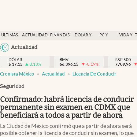
Últimas Noticias
ÚLTIMAS
ACTUALIDAD
FINANZAS
DÓLAR Y
PC Y
VIDA Y
Actualidad
NOTICIAS
Y
MERCADOS
CELULAR
ESTILO
Argentina
Actualidad
Finanzas y economía
ECONOMÍA
España
Dólar y mercados
DÓLAR
BMV
S&P 500
$
17,15
0.13
%
66.396,15
-0.19
%
México
7709,96
Internacionales
Cronista México
Actualidad
Licencia De Conducir
USA
Opinión
Colombia
Seguridad
Uruguay
Brand Strategy
Confirmado: habrá licencia de conducir
Pc y celular
permanente sin examen en CDMX que
beneficiará a todos a partir de ahora
Vida y estilo
La Ciudad de México confirmó que a partir de ahora será
Tv
posible obtener la licencia de conducir sin examen, lo que