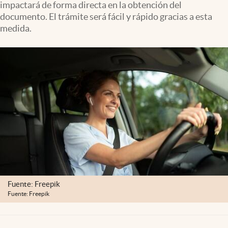
impactará de forma directa en la obtención del
Clima
documento. El trámite será fácil y rápido gracias a esta
Espiritualidad
medida.
Mediakit
abre en nueva pestaña
México
Fuente: Freepik
Fuente: Freepik