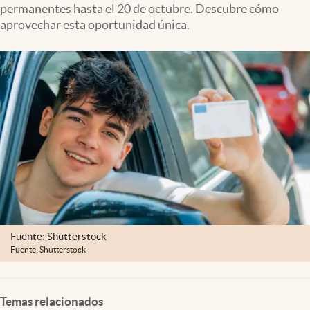
permanentes hasta el 20 de octubre. Descubre cómo
Clima
aprovechar esta oportunidad única.
Espiritualidad
Mediakit
abre en nueva pestaña
México
Fuente: Shutterstock
Fuente: Shutterstock
Temas relacionados