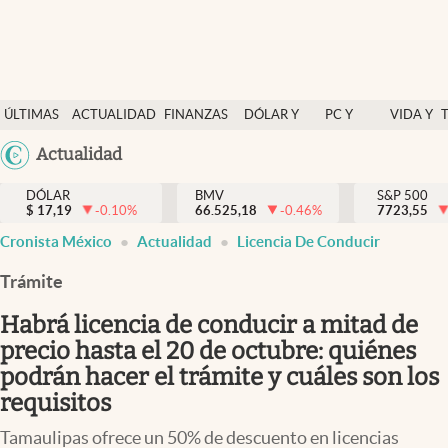
Últimas Noticias
ÚLTIMAS
ACTUALIDAD
FINANZAS
DÓLAR Y
PC Y
VIDA Y
Actualidad
NOTICIAS
Y
MERCADOS
CELULAR
ESTILO
Argentina
Actualidad
Finanzas y economía
ECONOMÍA
España
Dólar y mercados
DÓLAR
BMV
S&P 500
$
17,19
-0.10
%
66.525,18
-0.46
%
México
7723,55
Internacionales
Cronista México
Actualidad
Licencia De Conducir
USA
Opinión
Colombia
Trámite
Uruguay
Brand Strategy
Habrá licencia de conducir a mitad de
Pc y celular
precio hasta el 20 de octubre: quiénes
podrán hacer el trámite y cuáles son los
Vida y estilo
requisitos
Tv
Tamaulipas ofrece un 50% de descuento en licencias