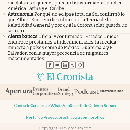
mil dólares a quienes puedan transformar la salud en
América Latina y el Caribe
Astronomía
Por qué un eclipse total de Sol confirmó lo
que Albert Einstein descubrió con la Teoría de la
Relatividad General y por qué la Corona solar guarda un
secreto
Alerta bancos
Oficial y confirmado | Estados Unidos
endurece préstamos a indocumentados: la medida
impacta a países como de México, Guatemala y El
Salvador, con la mayor presencia de migrantes
indocumentados
abre en nueva pestaña
abre en nueva pestaña
abre en nueva pestaña
abre en nueva pestaña
abre en nueva pestaña
Contacto
Canales de WhatsApp
Suscribite
Quiénes Somos
Portal de Proveedores
Trabajá con nosotros
Copyright 2025 cronista.com