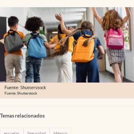
Clima
Espiritualidad
Mediakit
abre en nueva pestaña
México
Fuente: Shutterstock
Fuente: Shutterstock
Temas relacionados
escuelas
Seguridad
México