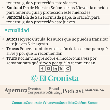
tener su guía y protección este viernes
Santoral
Día de Nuestra Señora de las Nieves: la oración
para tener su guía y protección este miércoles
Santoral
Día de San Hormisda papa: la oración para
tener su guía y protección este jueves
Actualidad
Autos
Hoy No Circula: los autos que no pueden transitar
este jueves 6 de agosto
Trucos
Poner aluminio en el cajón de la cocina: para qué
sirve y por qué lo recomiendan
Truco
Rociar vinagre sobre el inodoro una vez por
semana: para qué sirve y por qué lo recomiendan
abre en nueva pestaña
abre en nueva pestaña
abre en nueva pestaña
abre en nueva pestaña
abre en nueva pestaña
Contacto
Canales de WhatsApp
Suscribite
Quiénes Somos