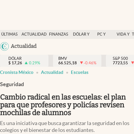
Últimas Noticias
ÚLTIMAS
ACTUALIDAD
FINANZAS
DÓLAR Y
PC Y
VIDA Y
Actualidad
NOTICIAS
Y
MERCADOS
CELULAR
ESTILO
Argentina
Actualidad
Finanzas y economía
ECONOMÍA
España
Dólar y mercados
DÓLAR
BMV
S&P 500
$
17,26
0.29
%
66.525,18
-0.46
%
México
7723,55
Internacionales
Cronista México
Actualidad
Escuelas
USA
Opinión
Colombia
Seguridad
Uruguay
Brand Strategy
Cambio radical en las escuelas: el plan
Pc y celular
para que profesores y policías revisen
mochilas de alumnos
Vida y estilo
Es una iniciativa que busca garantizar la seguridad en los
Tv
colegios y el bienestar de los estudiantes.