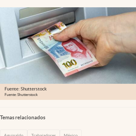
Clima
Espiritualidad
Mediakit
abre en nueva pestaña
México
Fuente: Shutterstock
Fuente: Shutterstock
Temas relacionados
Aguinaldo
Trabajadores
México