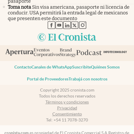
pasaporte
Toma nota
Sin visa americana, pasaporte ni licencia de
conducir. USA permitirá la entrada legal de mexicanos
que presenten este documento
abre en nueva pestaña
abre en nueva pestaña
abre en nueva pestaña
abre en nueva pestaña
abre en nueva pestaña
Contacto
Canales de WhatsApp
Suscribite
Quiénes Somos
Portal de Proveedores
Trabajá con nosotros
Copyright 2025 cronista.com
Todos los derechos reservados
Términos y condiciones
Privacidad
Consentimiento
Tel:
+54 11 7078-3270
cronista.com
es propiedad de El Cronista Comercial S.A Registro de