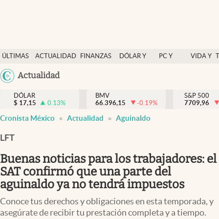
Últimas Noticias
ÚLTIMAS
ACTUALIDAD
FINANZAS
DÓLAR Y
PC Y
VIDA Y
Actualidad
NOTICIAS
Y
MERCADOS
CELULAR
ESTILO
Argentina
Actualidad
Finanzas y economía
ECONOMÍA
España
Dólar y mercados
DÓLAR
BMV
S&P 500
$
17,15
0.13
%
66.396,15
-0.19
%
México
7709,96
Internacionales
Cronista México
Actualidad
Aguinaldo
USA
Opinión
Colombia
LFT
Uruguay
Brand Strategy
Buenas noticias para los trabajadores: el
Pc y celular
SAT confirmó que una parte del
aguinaldo ya no tendrá impuestos
Vida y estilo
Conoce tus derechos y obligaciones en esta temporada, y
Tv
asegúrate de recibir tu prestación completa y a tiempo.