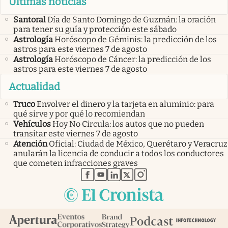
Últimas noticias
Santoral
Día de Santo Domingo de Guzmán: la oración
para tener su guía y protección este sábado
Astrología
Horóscopo de Géminis: la predicción de los
astros para este viernes 7 de agosto
Astrología
Horóscopo de Cáncer: la predicción de los
astros para este viernes 7 de agosto
Actualidad
Truco
Envolver el dinero y la tarjeta en aluminio: para
qué sirve y por qué lo recomiendan
Vehículos
Hoy No Circula: los autos que no pueden
transitar este viernes 7 de agosto
Atención
Oficial: Ciudad de México, Querétaro y Veracruz
anularán la licencia de conducir a todos los conductores
que cometen infracciones graves
abre en nueva pestaña
abre en nueva pestaña
abre en nueva pestaña
abre en nueva pestaña
abre en nueva pestaña