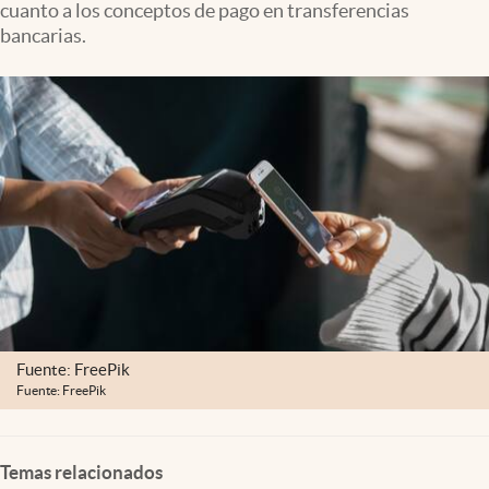
cuanto a los conceptos de pago en transferencias
Clima
bancarias.
Espiritualidad
Mediakit
abre en nueva pestaña
México
Fuente: FreePik
Fuente: FreePik
Temas relacionados