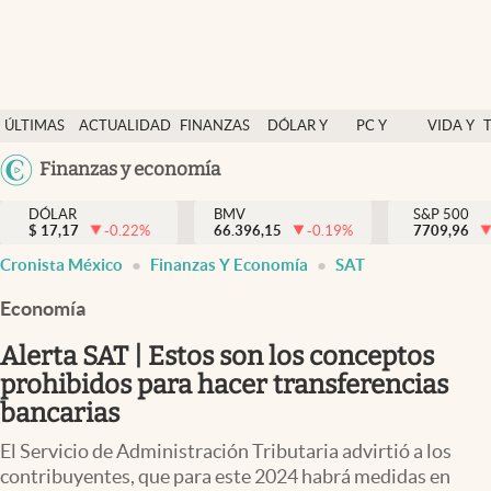
Últimas Noticias
ÚLTIMAS
ACTUALIDAD
FINANZAS
DÓLAR Y
PC Y
VIDA Y
Actualidad
NOTICIAS
Y
MERCADOS
CELULAR
ESTILO
Argentina
Finanzas y economía
Finanzas y economía
ECONOMÍA
España
Dólar y mercados
DÓLAR
BMV
S&P 500
$
17,17
-0.22
%
66.396,15
-0.19
%
México
7709,96
Internacionales
Cronista México
Finanzas Y Economía
SAT
USA
Opinión
Colombia
Economía
Uruguay
Brand Strategy
Alerta SAT | Estos son los conceptos
Pc y celular
prohibidos para hacer transferencias
bancarias
Vida y estilo
El Servicio de Administración Tributaria advirtió a los
Tv
contribuyentes, que para este 2024 habrá medidas en