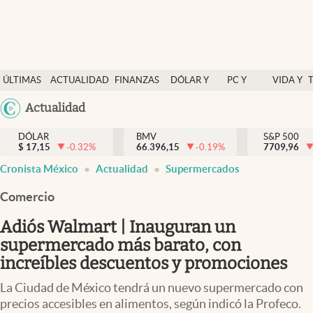
Últimas Noticias
ÚLTIMAS
ACTUALIDAD
FINANZAS
DÓLAR Y
PC Y
VIDA Y
Actualidad
NOTICIAS
Y
MERCADOS
CELULAR
ESTILO
Argentina
Actualidad
Finanzas y economía
ECONOMÍA
España
Dólar y mercados
DÓLAR
BMV
S&P 500
$
17,15
-0.32
%
66.396,15
-0.19
%
México
7709,96
Internacionales
Cronista México
Actualidad
Supermercados
USA
Opinión
Colombia
Comercio
Uruguay
Brand Strategy
Adiós Walmart | Inauguran un
Pc y celular
supermercado más barato, con
increíbles descuentos y promociones
Vida y estilo
La Ciudad de México tendrá un nuevo supermercado con
Tv
precios accesibles en alimentos, según indicó la Profeco.