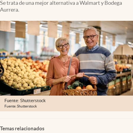
Se trata de una mejor alternativa a Walmart y Bodega
Clima
Aurrera.
Espiritualidad
Mediakit
abre en nueva pestaña
México
Fuente: Shutterstock
Fuente: Shutterstock
Temas relacionados