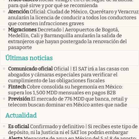
para qué sirve y por qué se recomienda
Atención
Oficial: Ciudad de México, Querétaro y Veracruz
anularán la licencia de conducir a todos los conductores
que cometen infracciones graves
Migraciones
Decretado | Aeropuertos de Bogotá,
Medellín, Cali y Barranquilla anularán la salida de
extranjeros que hayan postergado la renovación del
pasaporte
Últimas noticias
Comunicado oficial
Oficial | El SAT irá a las casas con
abogados y cámaras especiales para verificar el
cumplimiento de las obligaciones fiscales
Fintech
Cobre consolida su hegemonía en México:
supera los 1,500 MDD mensuales en pagos B2B
Previsión
El mercado de 776 MDD que banca, retail y
telecom buscan dominar en México antes que nadie
Actualidad
Es oficial
Confirmado y definitivo | Si recibes este tipo de
depósito, ni la Justicia ni el SAT los podrán embargar
Alerta
Megacorte de agua en México del 5 al 8 de agosto: