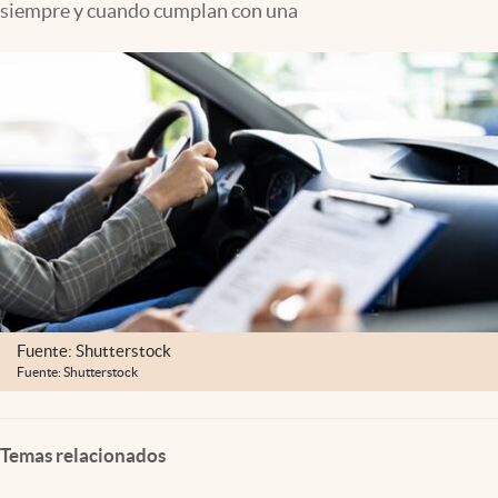
siempre y cuando cumplan con una
Clima
Espiritualidad
Mediakit
abre en nueva pestaña
México
Fuente: Shutterstock
Fuente: Shutterstock
Temas relacionados