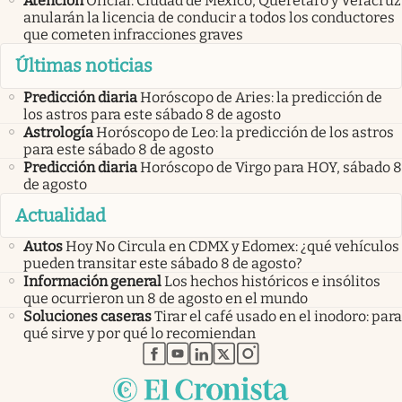
Atención
Oficial: Ciudad de México, Querétaro y Veracruz
anularán la licencia de conducir a todos los conductores
que cometen infracciones graves
Últimas noticias
Predicción diaria
Horóscopo de Aries: la predicción de
los astros para este sábado 8 de agosto
Astrología
Horóscopo de Leo: la predicción de los astros
para este sábado 8 de agosto
Predicción diaria
Horóscopo de Virgo para HOY, sábado 8
de agosto
Actualidad
Autos
Hoy No Circula en CDMX y Edomex: ¿qué vehículos
pueden transitar este sábado 8 de agosto?
Información general
Los hechos históricos e insólitos
que ocurrieron un 8 de agosto en el mundo
Soluciones caseras
Tirar el café usado en el inodoro: para
qué sirve y por qué lo recomiendan
abre en nueva pestaña
abre en nueva pestaña
abre en nueva pestaña
abre en nueva pestaña
abre en nueva pestaña