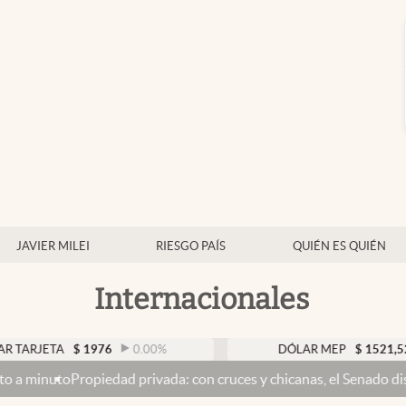
JAVIER MILEI
RIESGO PAÍS
QUIÉN ES QUIÉN
Internacionales
A
$
1976
0.00
%
DÓLAR MEP
$
1521,52
0.23
%
edad privada: con cruces y chicanas, el Senado discute el proyect