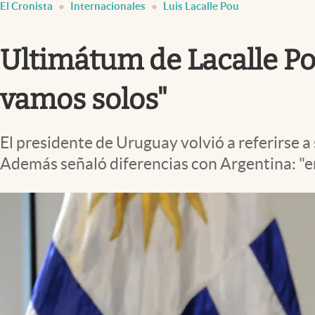
El Cronista
Internacionales
Luis Lacalle Pou
Infotechnology
Clase
Ultimátum de Lacalle Pou
Clima
Mundial 2026
vamos solos"
Eventos Corporativos
El presidente de Uruguay volvió a referirse a
El Cronista Studio
Además señaló diferencias con Argentina: "e
Mediakit
abre en nueva pestaña