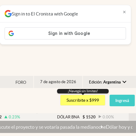
×
Sign in to El Cronista with Google
7 de agosto de 2026
Edición:
Argentina
FORO
¡Navegá sin limites!
Argentina
Suscribite x $999
Ingresá
España
México
DÓLAR BNA
$
1520
0.00
%
USA
o y se votaría pasada la medianoche
Dólar hoy y dólar blue hoy: cuá
Colombia