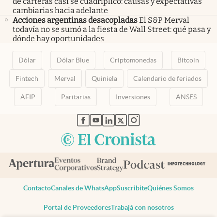
de carteras casi se cuadriplicó: causas y expectativas
cambiarias hacia adelante
Acciones argentinas desacopladas
El S&P Merval
todavía no se sumó a la fiesta de Wall Street: qué pasa y
dónde hay oportunidades
Dólar
Dólar Blue
Criptomonedas
Bitcoin
Fintech
Merval
Quiniela
Calendario de feriados
AFIP
Paritarias
Inversiones
ANSES
abre en nueva pestaña
abre en nueva pestaña
abre en nueva pestaña
abre en nueva pestaña
abre en nueva pestaña
Contacto
Canales de WhatsApp
Suscribite
Quiénes Somos
Portal de Proveedores
Trabajá con nosotros