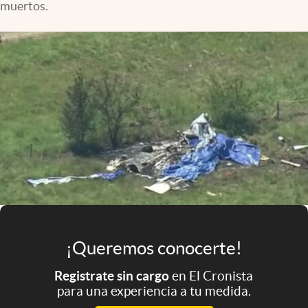
muertos.
Infotechnology
Clase
Clima
Mundial 2026
Eventos Corporativos
El Cronista Studio
Mediakit
abre en nueva pestaña
Argentina
¡Queremos conocerte!
Registrate sin cargo
en El Cronista
para una experiencia a tu medida.