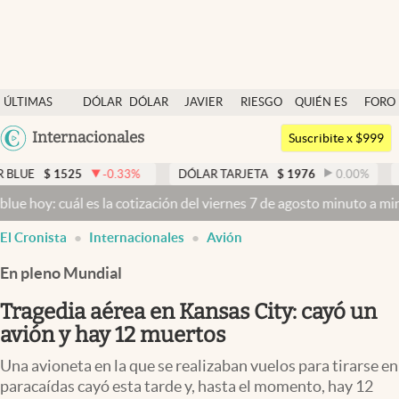
Últimas noticias
ÚLTIMAS
DÓLAR
DÓLAR
JAVIER
RIESGO
QUIÉN ES
FORO
Dólar
NOTICIAS
BLUE
MILEI
PAÍS
QUIÉN
Argentina
Internacionales
Members
Suscribite x $999
España
Economía y Política
-0.33
%
DÓLAR TARJETA
$
1976
0.00
%
DÓLAR MEP
$
México
s la cotización del viernes 7 de agosto minuto a minuto
Dólar hoy y
Finanzas y Mercados
USA
El Cronista
Internacionales
Avión
Mercados Online
Colombia
Uruguay
En pleno Mundial
Negocios
Tragedia aérea en Kansas City: cayó un
Columnistas
avión y hay 12 muertos
Otras secciones
Una avioneta en la que se realizaban vuelos para tirarse en
Apertura
paracaídas cayó esta tarde y, hasta el momento, hay 12