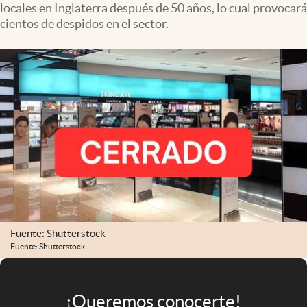
locales en Inglaterra después de 50 años, lo cual provocará
Infotechnology
cientos de despidos en el sector.
Clase
Clima
Mundial 2026
Eventos Corporativos
El Cronista Studio
Mediakit
abre en nueva pestaña
Argentina
Fuente: Shutterstock
Fuente: Shutterstock
¡Queremos conocerte!