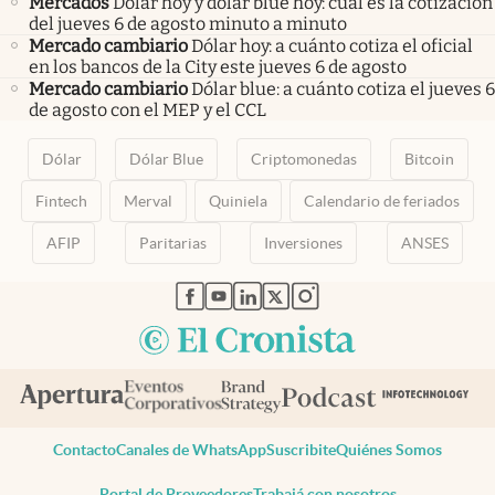
Mercados
Dólar hoy y dólar blue hoy: cuál es la cotización
del jueves 6 de agosto minuto a minuto
Mercado cambiario
Dólar hoy: a cuánto cotiza el oficial
en los bancos de la City este jueves 6 de agosto
Mercado cambiario
Dólar blue: a cuánto cotiza el jueves 6
de agosto con el MEP y el CCL
Dólar
Dólar Blue
Criptomonedas
Bitcoin
Fintech
Merval
Quiniela
Calendario de feriados
AFIP
Paritarias
Inversiones
ANSES
abre en nueva pestaña
abre en nueva pestaña
abre en nueva pestaña
abre en nueva pestaña
abre en nueva pestaña
Contacto
Canales de WhatsApp
Suscribite
Quiénes Somos
Portal de Proveedores
Trabajá con nosotros