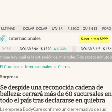
Últimas noticias
ÚLTIMAS
DÓLAR
DÓLAR
JAVIER
RIESGO
QUIÉN ES
FORO
Dólar
NOTICIAS
BLUE
MILEI
PAÍS
QUIÉN
Argentina
Internacionales
Members
Suscribite x $999
España
Economía y Política
DÓLAR BNA
$
1520
0.33
%
DÓLAR BLUE
$
1540
-0.32
México
uál es la cotización del miércoles 5 de agosto minuto a minuto
Dóla
Finanzas y Mercados
USA
El Cronista
Internacionales
Cierres
Mercados Online
Colombia
Uruguay
Sorpresa
Negocios
Se despide una reconocida cadena de
Columnistas
belleza: cerrará más de 60 sucursales en
Otras secciones
todo el país tras declararse en quiebra
Apertura
La empresa BodyCare confirmó un cierre masivo de sus