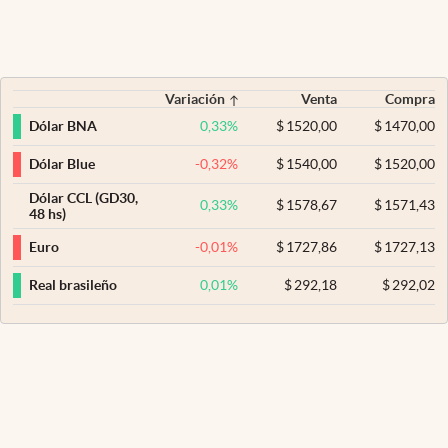
Variación
Venta
Compra
0,33
%
$
1520,00
$
1470,00
Dólar BNA
-0,32
%
$
1540,00
$
1520,00
Dólar Blue
Dólar CCL (GD30,
0,33
%
$
1578,67
$
1571,43
48 hs)
-0,01
%
$
1727,86
$
1727,13
Euro
0,01
%
$
292,18
$
292,02
Real brasileño