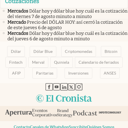
Cotizaciones
Mercados
Dólar hoy y dólar blue hoy: cuál es la cotización
del viernes 7 de agosto minuto a minuto
Mercado
Precio del DÓLAR HOY: así cerró la cotización
de este jueves 6 de agosto
Mercados
Dólar hoy y dólar blue hoy: cuál es la cotización
del jueves 6 de agosto minuto a minuto
Dólar
Dólar Blue
Criptomonedas
Bitcoin
Fintech
Merval
Quiniela
Calendario de feriados
AFIP
Paritarias
Inversiones
ANSES
abre en nueva pestaña
abre en nueva pestaña
abre en nueva pestaña
abre en nueva pestaña
abre en nueva pestaña
Contacto
Canales de WhatsApp
Suscribite
Quiénes Somos