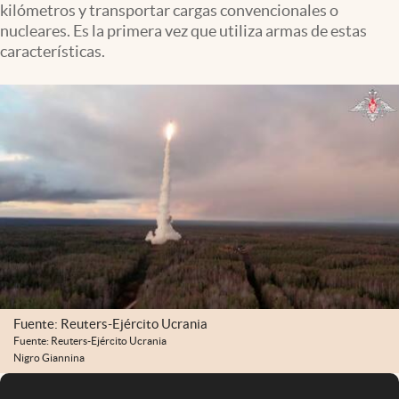
kilómetros y transportar cargas convencionales o
Infotechnology
nucleares. Es la primera vez que utiliza armas de estas
Clase
características.
Clima
Mundial 2026
Eventos Corporativos
El Cronista Studio
Mediakit
abre en nueva pestaña
Argentina
Fuente: Reuters-Ejército Ucrania
Fuente: Reuters-Ejército Ucrania
Nigro Giannina