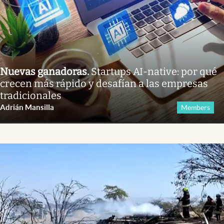
Nuevas ganadoras
.
Startups AI-native: por qué
crecen más rápido y desafían a las empresas
tradicionales
Adrián Mansilla
Members