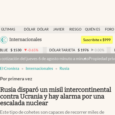
Últimas noticias
ÚLTIMAS
DÓLAR
DÓLAR
JAVIER
RIESGO
QUIÉN ES
FORO
Dólar
NOTICIAS
BLUE
MILEI
PAÍS
QUIÉN
Argentina
Internacionales
Members
Suscribite x $999
España
Economía y Política
-0.65
%
DÓLAR TARJETA
$
1976
0.00
%
DÓLAR MEP
$
15
México
 minuto a minuto
Propiedad privada: con cruces y chicanas, el Senad
Finanzas y Mercados
USA
El Cronista
Internacionales
Rusia
Mercados Online
Colombia
Uruguay
Por primera vez
Negocios
Rusia disparó un misil intercontinental
Columnistas
contra Ucrania y hay alarma por una
Otras secciones
escalada nuclear
Apertura
Este tipo de cohetes son capaces de recorrer miles de