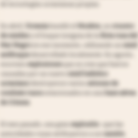
de tecnologías ucranianas propias.
En abril,
Ucrania
hundió el
Moskva
, un
crucero
de misiles
y el buque insignia de la
flota rusa del
Mar Negro
en ese momento, utilizando un
misil
antibuque
desarrollado localmente. En agosto,
enormes
explosiones
que se cree que fueron
causadas por un nuevo
misil balístico
ucraniano
destruyeron varios
aviones de
combate rusos
estacionados en una
base aérea
de Crimea
.
El mes pasado, una gran
explosión
-que las
autoridades rusas atribuyeron a un
camión