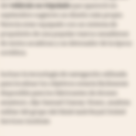
del
vehículo no tripulado
que apareció en
septiembre sugieren un diseño más propio.
Parecía estar equipado con un sistema de
propulsión de una popular marca canadiense
de motos acuáticas y un detonador de la época
soviética.
Incluso la tecnología de navegación utilizada
para localizar los objetivos estaría fácilmente
disponible para los fabricantes de drones
amateurs, dijo Samuel Cranny-Evans, analista
militar del grupo del think tank Royal United
Services Institute.