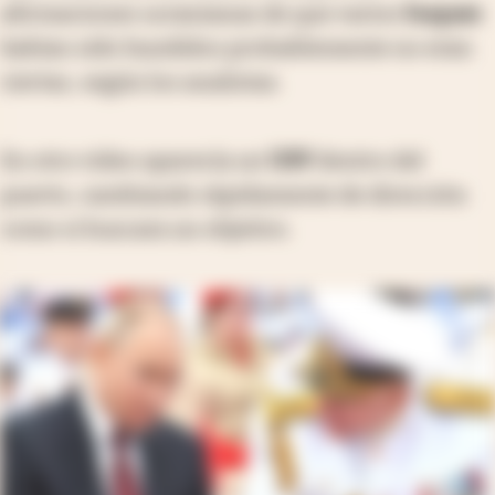
afirmaciones ucranianas de que varios
buques
habían sido hundidos probablemente no eran
ciertas, según los analistas.
En otro video aparecía un
USV
dentro del
puerto, cambiando rápidamente de dirección
como si buscara un objetivo.