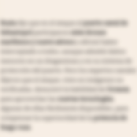
Rusia
dijo que en el ataque al
puerto naval de
Sebastopol
participaron
siete drones
marítimos y nueve aéreos
y afirmó haber
interceptado a todos, aunque admitió daños
menores en un dragaminas y en su sistema de
protección del puerto. Pero los expertos navales
dijeron que el ataque, visto en imágenes no
verificadas, demostró la habilidad de
Ucrania
para aprovechar las
nuevas tecnologías
,
algunas de ellas fácilmente disponibles, para
compensar la superioridad de la
potencia de
fuego rusa
.