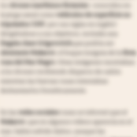
los
drones marítimos flotantes
-conocidos en
la jerga naval como
vehículos de superficie no
tripulados
(
USV
, por sus siglas en inglés)-
dirigiéndose a sus objetivos, incluida una
fragata clase Grigorovich
que podría ser
Almirante Makarov
, el buque insignia de la
flota
rusa del Mar Negro
. Otras imágenes mostraban
a los drones recibiendo disparos de cañón
mientras las fuerzas rusas intentaban
desbaratarlos frenéticamente.
En las
redes sociales
rusas se informó que el
Makarov
, que en algunos videos aparecía en el
mar, había sufrido daños, aunque las