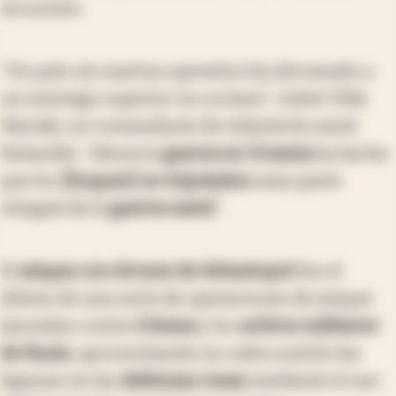
incursión.
"Un país sin marina operativa ha abrumado a
un enemigo superior en su base", tuiteó Ville
Vänskä, un comandante de infantería naval
finlandés. "Ahora la
guerra en Ucrania
ha hecho
que los
[buques] no tripulados
sean parte
integral de la
guerra naval
".
El
ataque con drones de Sebastopol
fue el
último de una serie de operaciones de ataque
lanzadas contra
Crimea
y los
activos militares
de Rusia
, aprovechando en cada ocasión las
lagunas en las
defensas rusas
mediante el uso