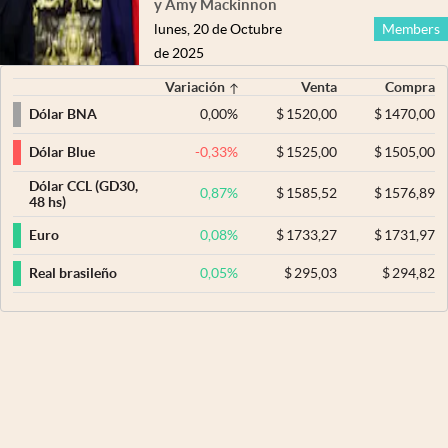
y Amy Mackinnon
lunes, 20 de Octubre
Members
de 2025
Variación
Venta
Compra
0,00
%
$
1520,00
$
1470,00
Dólar BNA
-0,33
%
$
1525,00
$
1505,00
Dólar Blue
Dólar CCL (GD30,
0,87
%
$
1585,52
$
1576,89
48 hs)
0,08
%
$
1733,27
$
1731,97
Euro
0,05
%
$
295,03
$
294,82
Real brasileño