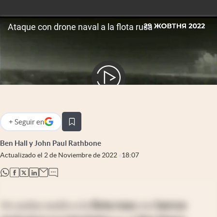
Infotechnology
Clase
Clima
Mundial 2026
Eventos Corporativos
El Cronista Studio
Mediakit
+
Seguir
en
abre en nueva pestaña
abre en nueva pestaña
Argentina
Ben Hall y John Paul Rathbone
Actualizado el
2 de Noviembre de 2022
18:07
abre en nueva pestaña
abre en nueva pestaña
abre en nueva pestaña
abre en nueva pestaña
Un audaz asalto a la
flota rusa
con
barcos