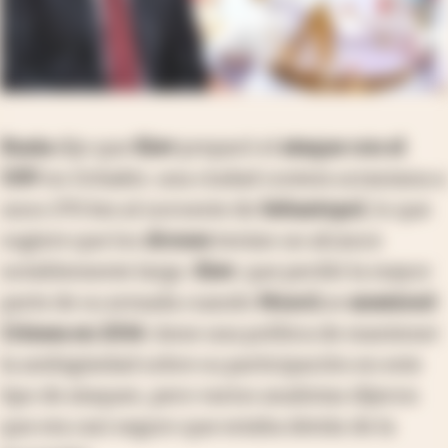
Rusia
dijo que
Kiev
preparó el
ataque con el
USV
en Ochakiv, una ciudad costera ucraniana a
unos 270 km al noroeste de
Sebastopol
, lo que
sugiere que los
drones
tenían un alcance
notablemente largo.
Kiev
, que perdió la mayor
parte de su armada cuando
Moscú
se
anexionó
Crimea en 2014
, tiene una política de mantener
la ambigüedad sobre su participación en este
tipo de ataques, pero varios analistas dijeron
que era casi seguro que estaba detrás de la