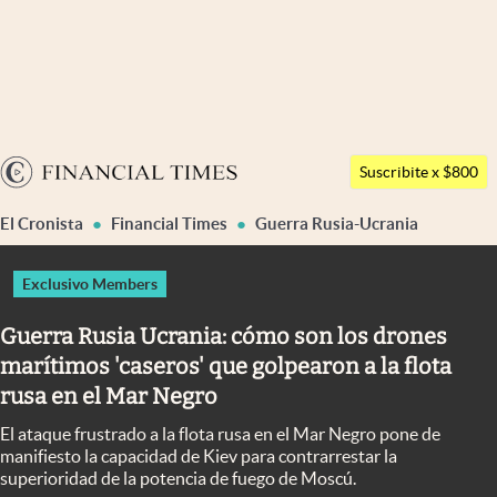
Últimas noticias
Dólar
Argentina
Members
Suscribite x $800
España
Economía y Política
El Cronista
Financial Times
Guerra Rusia-Ucrania
México
Finanzas y Mercados
USA
Exclusivo Members
Mercados Online
Colombia
Guerra Rusia Ucrania: cómo son los drones
Uruguay
Negocios
marítimos 'caseros' que golpearon a la flota
Columnistas
rusa en el Mar Negro
Otras secciones
El ataque frustrado a la flota rusa en el Mar Negro pone de
manifiesto la capacidad de Kiev para contrarrestar la
Apertura
superioridad de la potencia de fuego de Moscú.