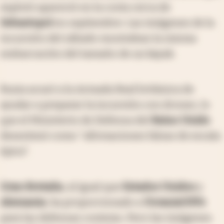
explotó apareció en la costa cerca de
Sebastopol
en septiembre. Las imágenes de la
incursión del sábado mostraban la misma
embarcación del tamaño de un kayak.
Rusia acusó a la Armada Real británica de
ayudar a preparar la incursión con drones, lo
que el Ministerio de Defensa del
Reino Unido
desestimó como "afirmaciones falsas de escala
épica".
Gran Bretaña
, al igual que
Estados Unidos
y
Alemania
, ha proporcionado a
Ucrania
USVs
para las defensas costeras. Pero las imágenes