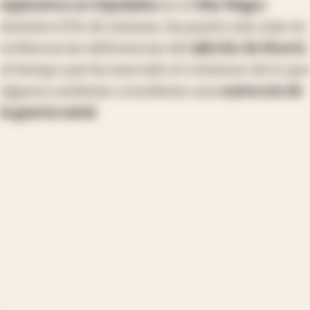
explosivos no tripulados
en el
Mar Negro
durante el fin de semana, ha puesto aún más en
evidencia las deficiencias del
ejército de Moscú
,
al tiempo que ha marcado el comienzo de lo que
algunos analistas consideran una
nueva era de
la guerra naval
.