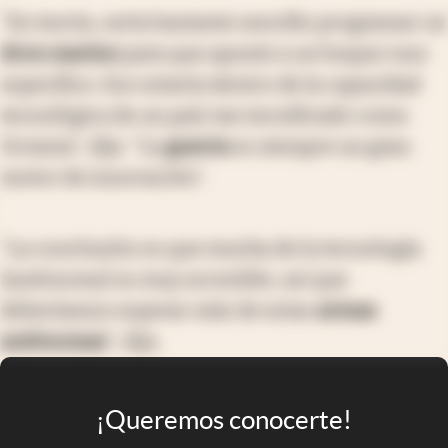
"En teoría, sería bastante sencillo programar un
dron marino
para que apunte a un buque ruso
específico. Eso estaría dentro de la capacidad
tecnológica de un país tan tecnificado como
Ucrania", dijo. "La
guerra
es siempre un gran
motor de innovación".
"La conclusión es que mucha de la tecnología
[autónoma] es muy accesible, así que
deberíamos esperar más de estas
armas
autónomas
", dijo.
¡Queremos conocerte!