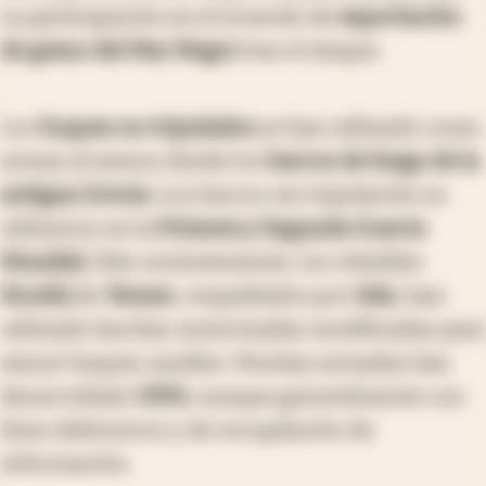
su participación en el acuerdo de
exportación
de grano del Mar Negro
tras el ataque.
Los
buques no tripulados
se han utilizado como
armas al menos desde los
barcos de fuego de la
antigua Grecia
. Los barcos sin tripulación se
utilizaron en la
Primera y Segunda Guerra
Mundial
. Más recientemente, los rebeldes
Houthi
de
Yemen
, respaldados por
Irán
, han
utilizado lanchas motorizadas modificadas para
atacar buques saudíes. Muchas armadas han
desarrollado
USVs
, aunque generalmente con
fines defensivos y de recopilación de
información.