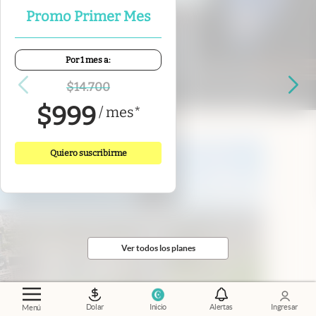
Promo Primer Mes
Por 1 mes a:
"Donde nacen las estrellas"
.
El poder de
conectar: cómo es Nébula, la comunidad que
$
14.700
apuesta por el nuevo liderazgo femenino
$
999
/
mes
*
Quiero suscribirme
Ver todos los planes
Dolar
Inicio
Alertas
Ingresar
Menú