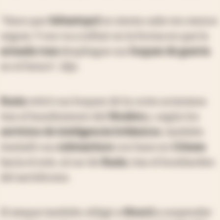
"Hace que
Sebastopol
se sienta cada vez menos
segura. Y eso va a influir en la forma en que la
armada rusa
despliegue sus
buques de guerra
en el futuro", dijo.
Rusia
retiró sus buques de la costa ucraniana
tras el hundimiento del
Moskva
y, según los
servicios de inteligencia británicos
, también
trasladó sus
submarinos
con base en
Crimea
hacia el este, al sur de
Rusia
, tras el bombardeo
del aeródromo.
El ataque también obligó a
Moscú
a suspender