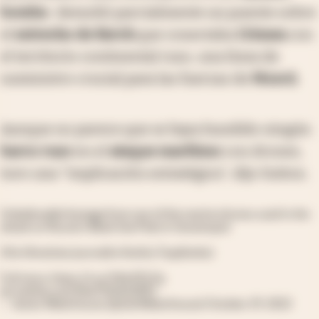
bomba
- demolió parcialmente un puente sobre
el
estrecho de Kerch
que conectaba
Crimea
con
el territorio continental ruso, una línea de
suministro crucial para las fuerzas de
Moscú
.
Aunque no parece que se haya hundido ningún
barco ruso
en el
ataque marítimo
con drones,
tuvo una "implicación estratégica", dijo Sutton.
Unbelievable footage from one of the marine drones used in the
attack on Russia's Black Sea Fleet in Sevastopol.
(Via Ukrainian journalist Andriy Tsaplienko)
Full story:
https://t.co/YdtcFELiSy
pic.twitter.com/Nw5YbHeQMU
— James Waterhouse (@JamWaterhouse)
October 29, 2022