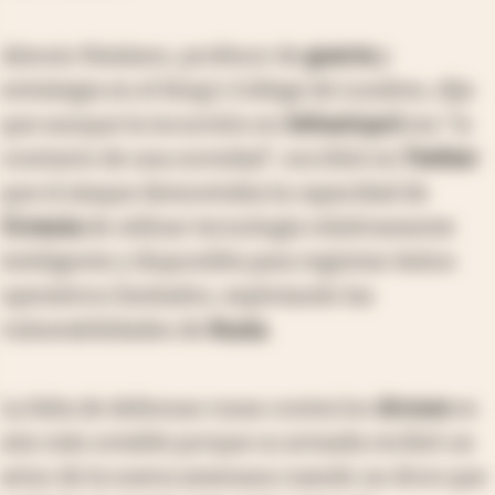
Alessio Patalano, profesor de
guerra
y
estrategia en el King's College de Londres, dijo
que aunque la incursión en
Sebastopol
era "lo
contrario de una novedad", escribió en
Twitter
que el ataque demostraba la capacidad de
Ucrania
de utilizar tecnología relativamente
inteligente y disponible para registrar éxitos
operativos limitados, explotando las
vulnerabilidades de
Rusia
.
La falta de defensas rusas contra los
drones
es
aún más notable porque su armada recibió un
aviso de la nueva amenaza cuando un dron que