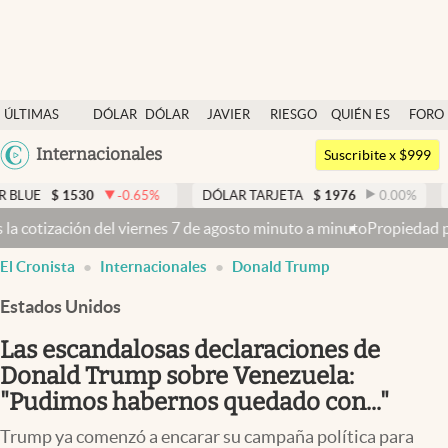
Últimas noticias
ÚLTIMAS
DÓLAR
DÓLAR
JAVIER
RIESGO
QUIÉN ES
FORO
Dólar
NOTICIAS
BLUE
MILEI
PAÍS
QUIÉN
Argentina
Internacionales
Members
Suscribite x $999
España
Economía y Política
30
-0.65
%
DÓLAR TARJETA
$
1976
0.00
%
DÓLAR MEP
México
 7 de agosto minuto a minuto
Propiedad privada: con cruces y chican
Finanzas y Mercados
USA
El Cronista
Internacionales
Donald Trump
Mercados Online
Colombia
Uruguay
Estados Unidos
Negocios
Las escandalosas declaraciones de
Columnistas
Donald Trump sobre Venezuela:
Otras secciones
"Pudimos habernos quedado con..."
Apertura
Trump ya comenzó a encarar su campaña política para