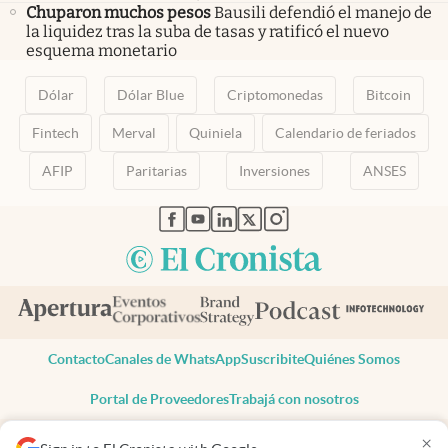
Chuparon muchos pesos
Bausili defendió el manejo de
la liquidez tras la suba de tasas y ratificó el nuevo
esquema monetario
Dólar
Dólar Blue
Criptomonedas
Bitcoin
Fintech
Merval
Quiniela
Calendario de feriados
AFIP
Paritarias
Inversiones
ANSES
abre en nueva pestaña
abre en nueva pestaña
abre en nueva pestaña
abre en nueva pestaña
abre en nueva pestaña
Contacto
Canales de WhatsApp
Suscribite
Quiénes Somos
Portal de Proveedores
Trabajá con nosotros
Copyright 2025 cronista.com
×