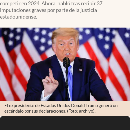
competir en 2024. Ahora, habló tras recibir 37
Infotechnology
imputaciones graves por parte de la justicia
Clase
estadounidense.
Clima
Mundial 2026
Eventos Corporativos
El Cronista Studio
Mediakit
abre en nueva pestaña
Argentina
El expresidente de Estados Unidos Donald Trump generó un
escándalo por sus declaraciones. (Foto: archivo).