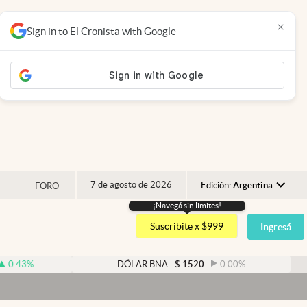
×
Sign in to El Cronista with Google
7 de agosto de 2026
Edición:
Argentina
FORO
¡Navegá sin limites!
Argentina
Suscribite x $999
Ingresá
España
México
DÓLAR BNA
$
1520
0.00
%
D
USA
Colombia