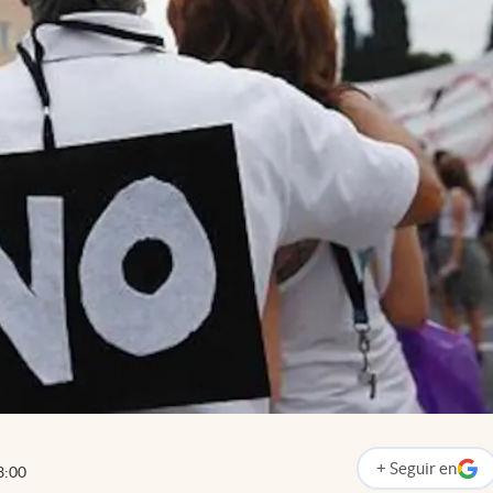
+
Seguir
en
3:00
abre en nueva p