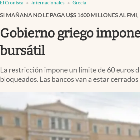
El Cronista
Internacionales
Grecia
Infotechnology
SI MAÑANA NO LE PAGA U$S 1600 MILLONES AL FMI, 
Clase
Clima
Gobierno griego impone 
Mundial 2026
bursátil
Eventos Corporativos
El Cronista Studio
La restricción impone un límite de 60 euros d
Mediakit
bloqueados. Las bancos van a estar cerrados 
abre en nueva pestaña