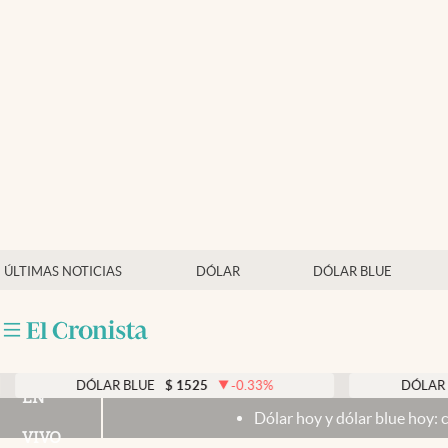
Últimas noticias
Dólar
Members
Economía y Política
Finanzas y Mercados
Mercados Online
ÚLTIMAS NOTICIAS
DÓLAR
DÓLAR BLUE
Negocios
Columnistas
Otras secciones
DÓLAR BLUE
$
1525
-0.33
%
DÓLAR TARJETA
EN
Dólar hoy y dólar blue hoy: cuál es la cot
Apertura
VIVO