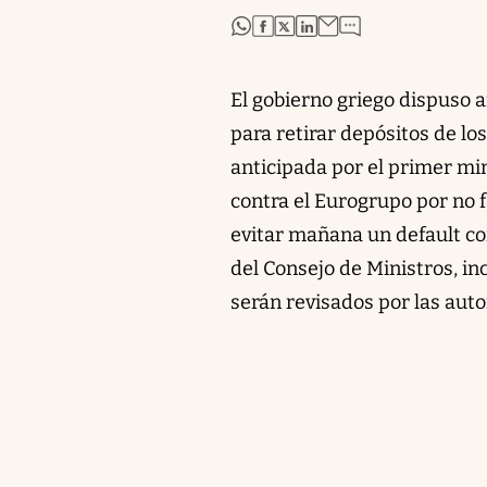
abre en nueva pestaña
abre en nueva pestaña
abre en nueva pestaña
abre en nueva pestaña
El gobierno griego dispuso a
para retirar depósitos de lo
anticipada por el primer min
contra el Eurogrupo por no f
evitar mañana un default co
del Consejo de Ministros, in
serán revisados por las auto