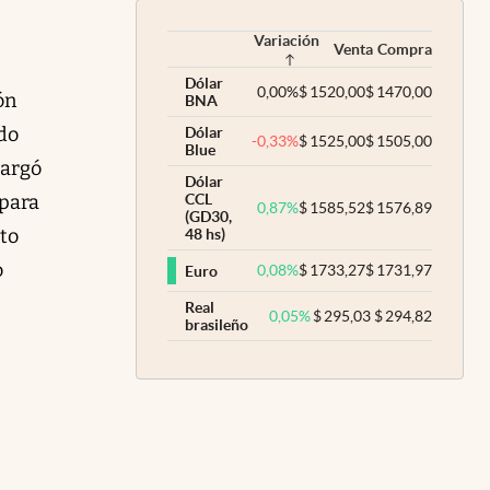
Variación
Venta
Compra
Dólar
0,00
%
$
1520,00
$
1470,00
ón
BNA
ido
Dólar
-0,33
%
$
1525,00
$
1505,00
Blue
cargó
Dólar
 para
CCL
0,87
%
$
1585,52
$
1576,89
(GD30,
to
48 hs)
o
0,08
%
$
1733,27
$
1731,97
Euro
Real
0,05
%
$
295,03
$
294,82
brasileño